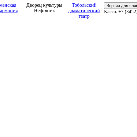
менская
Дворец культуры
Тобольский
Версия для сл
армония
Нефтяник
драматический
Касса: +7 (3452
театр