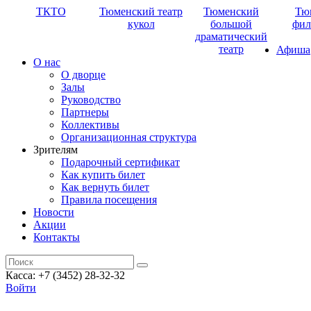
ТКТО
Тюменский театр
Тюменский
Тю
кукол
большой
фил
драматический
театр
Афиша
О нас
О дворце
Залы
Руководство
Партнеры
Коллективы
Организационная структура
Зрителям
Подарочный сертификат
Как купить билет
Как вернуть билет
Правила посещения
Новости
Акции
Контакты
Касса: +7 (3452)
28-32-32
Войти