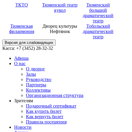
ТКТО
Тюменский театр
Тюменский
кукол
большой
драматический
театр
Тюменская
Дворец культуры
Тобольский
филармония
Нефтяник
драматический
театр
Версия для слабовидящих
Касса: +7 (3452)
28-32-32
Афиша
О нас
О дворце
Залы
Руководство
Партнеры
Коллективы
Организационная структура
Зрителям
Подарочный сертификат
Как купить билет
Как вернуть билет
Правила посещения
Новости