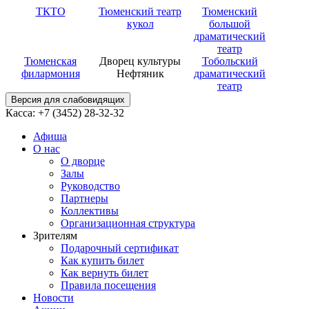
ТКТО
Тюменский театр
Тюменский
кукол
большой
драматический
театр
Тюменская
Дворец культуры
Тобольский
филармония
Нефтяник
драматический
театр
Версия для слабовидящих
Касса: +7 (3452)
28-32-32
Афиша
О нас
О дворце
Залы
Руководство
Партнеры
Коллективы
Организационная структура
Зрителям
Подарочный сертификат
Как купить билет
Как вернуть билет
Правила посещения
Новости