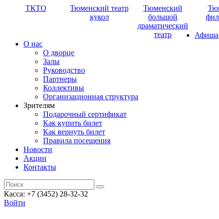
ТКТО
Тюменский театр
Тюменский
Тю
кукол
большой
фил
драматический
театр
Афиша
О нас
О дворце
Залы
Руководство
Партнеры
Коллективы
Организационная структура
Зрителям
Подарочный сертификат
Как купить билет
Как вернуть билет
Правила посещения
Новости
Акции
Контакты
Касса: +7 (3452)
28-32-32
Войти