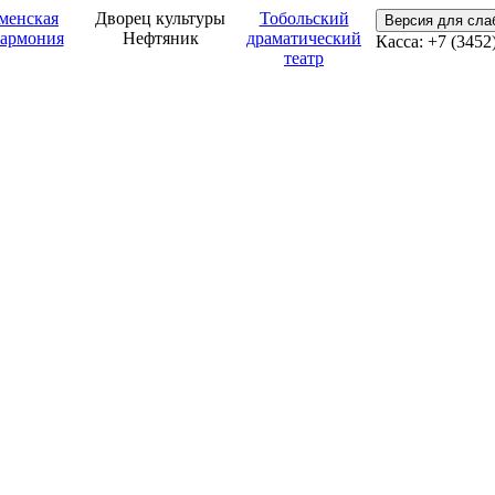
менская
Дворец культуры
Тобольский
Версия для сл
армония
Нефтяник
драматический
Касса: +7 (3452
театр