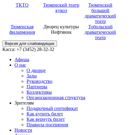
ТКТО
Тюменский театр
Тюменский
кукол
большой
драматический
театр
Тюменская
Дворец культуры
Тобольский
филармония
Нефтяник
драматический
театр
Версия для слабовидящих
Касса: +7 (3452)
28-32-32
Афиша
О нас
О дворце
Залы
Руководство
Партнеры
Коллективы
Организационная структура
Зрителям
Подарочный сертификат
Как купить билет
Как вернуть билет
Правила посещения
Новости