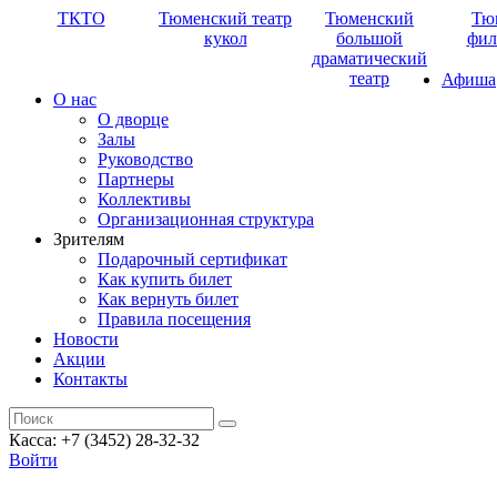
ТКТО
Тюменский театр
Тюменский
Тю
кукол
большой
фил
драматический
театр
Афиша
О нас
О дворце
Залы
Руководство
Партнеры
Коллективы
Организационная структура
Зрителям
Подарочный сертификат
Как купить билет
Как вернуть билет
Правила посещения
Новости
Акции
Контакты
Касса: +7 (3452)
28-32-32
Войти