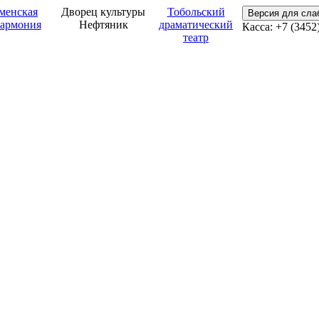
менская
Дворец культуры
Тобольский
Версия для сл
армония
Нефтяник
драматический
Касса: +7 (3452
театр