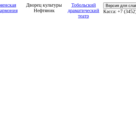
менская
Дворец культуры
Тобольский
Версия для сл
армония
Нефтяник
драматический
Касса: +7 (3452
театр