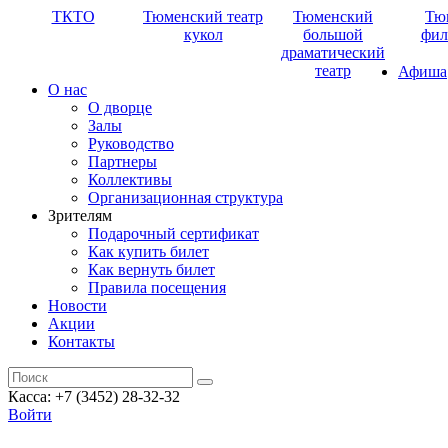
ТКТО
Тюменский театр
Тюменский
Тю
кукол
большой
фил
драматический
театр
Афиша
О нас
О дворце
Залы
Руководство
Партнеры
Коллективы
Организационная структура
Зрителям
Подарочный сертификат
Как купить билет
Как вернуть билет
Правила посещения
Новости
Акции
Контакты
Касса: +7 (3452)
28-32-32
Войти