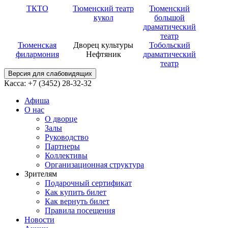
ТКТО
Тюменский театр
Тюменский
кукол
большой
драматический
театр
Тюменская
Дворец культуры
Тобольский
филармония
Нефтяник
драматический
театр
Версия для слабовидящих
Касса: +7 (3452)
28-32-32
Афиша
О нас
О дворце
Залы
Руководство
Партнеры
Коллективы
Организационная структура
Зрителям
Подарочный сертификат
Как купить билет
Как вернуть билет
Правила посещения
Новости