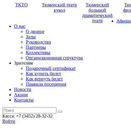
ТКТО
Тюменский театр
Тюменский
Тю
кукол
большой
фил
драматический
театр
Афиша
О нас
О дворце
Залы
Руководство
Партнеры
Коллективы
Организационная структура
Зрителям
Подарочный сертификат
Как купить билет
Как вернуть билет
Правила посещения
Новости
Акции
Контакты
Касса: +7 (3452)
28-32-32
Войти