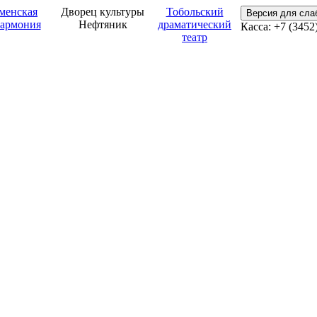
менская
Дворец культуры
Тобольский
Версия для сл
армония
Нефтяник
драматический
Касса: +7 (3452
театр