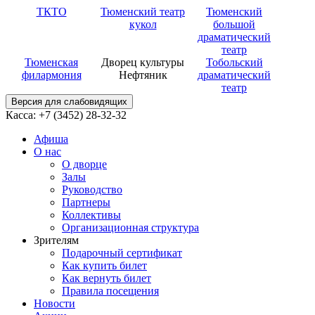
ТКТО
Тюменский театр
Тюменский
кукол
большой
драматический
театр
Тюменская
Дворец культуры
Тобольский
филармония
Нефтяник
драматический
театр
Версия для слабовидящих
Касса: +7 (3452)
28-32-32
Афиша
О нас
О дворце
Залы
Руководство
Партнеры
Коллективы
Организационная структура
Зрителям
Подарочный сертификат
Как купить билет
Как вернуть билет
Правила посещения
Новости