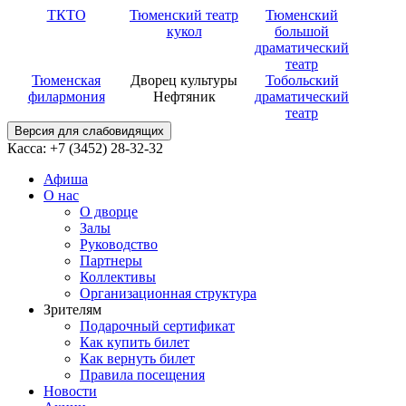
ТКТО
Тюменский театр
Тюменский
кукол
большой
драматический
театр
Тюменская
Дворец культуры
Тобольский
филармония
Нефтяник
драматический
театр
Версия для слабовидящих
Касса: +7 (3452)
28-32-32
Афиша
О нас
О дворце
Залы
Руководство
Партнеры
Коллективы
Организационная структура
Зрителям
Подарочный сертификат
Как купить билет
Как вернуть билет
Правила посещения
Новости