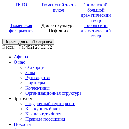
ТКТО
Тюменский театр
Тюменский
кукол
большой
драматический
театр
Тюменская
Дворец культуры
Тобольский
филармония
Нефтяник
драматический
театр
Версия для слабовидящих
Касса: +7 (3452)
28-32-32
Афиша
О нас
О дворце
Залы
Руководство
Партнеры
Коллективы
Организационная структура
Зрителям
Подарочный сертификат
Как купить билет
Как вернуть билет
Правила посещения
Новости