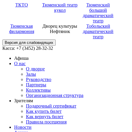
ТКТО
Тюменский театр
Тюменский
кукол
большой
драматический
театр
Тюменская
Дворец культуры
Тобольский
филармония
Нефтяник
драматический
театр
Версия для слабовидящих
Касса: +7 (3452)
28-32-32
Афиша
О нас
О дворце
Залы
Руководство
Партнеры
Коллективы
Организационная структура
Зрителям
Подарочный сертификат
Как купить билет
Как вернуть билет
Правила посещения
Новости