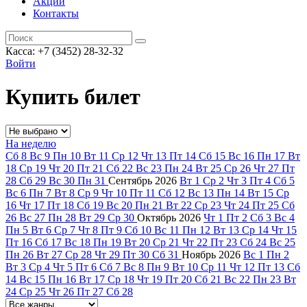
Акции
Контакты
Касса: +7 (3452)
28-32-32
Войти
Купить билет
На неделю
Сб
8
Вс
9
Пн
10
Вт
11
Ср
12
Чт
13
Пт
14
Сб
15
Вс
16
Пн
17
Вт
18
Ср
19
Чт
20
Пт
21
Сб
22
Вс
23
Пн
24
Вт
25
Ср
26
Чт
27
Пт
28
Сб
29
Вс
30
Пн
31
Сентябрь
2026
Вт
1
Ср
2
Чт
3
Пт
4
Сб
5
Вс
6
Пн
7
Вт
8
Ср
9
Чт
10
Пт
11
Сб
12
Вс
13
Пн
14
Вт
15
Ср
16
Чт
17
Пт
18
Сб
19
Вс
20
Пн
21
Вт
22
Ср
23
Чт
24
Пт
25
Сб
26
Вс
27
Пн
28
Вт
29
Ср
30
Октябрь
2026
Чт
1
Пт
2
Сб
3
Вс
4
Пн
5
Вт
6
Ср
7
Чт
8
Пт
9
Сб
10
Вс
11
Пн
12
Вт
13
Ср
14
Чт
15
Пт
16
Сб
17
Вс
18
Пн
19
Вт
20
Ср
21
Чт
22
Пт
23
Сб
24
Вс
25
Пн
26
Вт
27
Ср
28
Чт
29
Пт
30
Сб
31
Ноябрь
2026
Вс
1
Пн
2
Вт
3
Ср
4
Чт
5
Пт
6
Сб
7
Вс
8
Пн
9
Вт
10
Ср
11
Чт
12
Пт
13
Сб
14
Вс
15
Пн
16
Вт
17
Ср
18
Чт
19
Пт
20
Сб
21
Вс
22
Пн
23
Вт
24
Ср
25
Чт
26
Пт
27
Сб
28