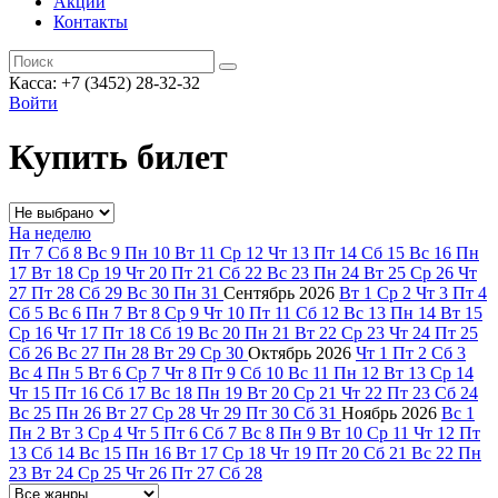
Акции
Контакты
Касса: +7 (3452)
28-32-32
Войти
Купить билет
На неделю
Пт
7
Сб
8
Вс
9
Пн
10
Вт
11
Ср
12
Чт
13
Пт
14
Сб
15
Вс
16
Пн
17
Вт
18
Ср
19
Чт
20
Пт
21
Сб
22
Вс
23
Пн
24
Вт
25
Ср
26
Чт
27
Пт
28
Сб
29
Вс
30
Пн
31
Сентябрь
2026
Вт
1
Ср
2
Чт
3
Пт
4
Сб
5
Вс
6
Пн
7
Вт
8
Ср
9
Чт
10
Пт
11
Сб
12
Вс
13
Пн
14
Вт
15
Ср
16
Чт
17
Пт
18
Сб
19
Вс
20
Пн
21
Вт
22
Ср
23
Чт
24
Пт
25
Сб
26
Вс
27
Пн
28
Вт
29
Ср
30
Октябрь
2026
Чт
1
Пт
2
Сб
3
Вс
4
Пн
5
Вт
6
Ср
7
Чт
8
Пт
9
Сб
10
Вс
11
Пн
12
Вт
13
Ср
14
Чт
15
Пт
16
Сб
17
Вс
18
Пн
19
Вт
20
Ср
21
Чт
22
Пт
23
Сб
24
Вс
25
Пн
26
Вт
27
Ср
28
Чт
29
Пт
30
Сб
31
Ноябрь
2026
Вс
1
Пн
2
Вт
3
Ср
4
Чт
5
Пт
6
Сб
7
Вс
8
Пн
9
Вт
10
Ср
11
Чт
12
Пт
13
Сб
14
Вс
15
Пн
16
Вт
17
Ср
18
Чт
19
Пт
20
Сб
21
Вс
22
Пн
23
Вт
24
Ср
25
Чт
26
Пт
27
Сб
28