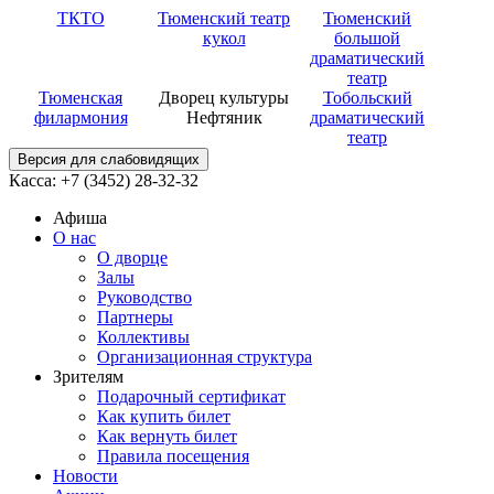
ТКТО
Тюменский театр
Тюменский
кукол
большой
драматический
театр
Тюменская
Дворец культуры
Тобольский
филармония
Нефтяник
драматический
театр
Версия для слабовидящих
Касса: +7 (3452)
28-32-32
Афиша
О нас
О дворце
Залы
Руководство
Партнеры
Коллективы
Организационная структура
Зрителям
Подарочный сертификат
Как купить билет
Как вернуть билет
Правила посещения
Новости