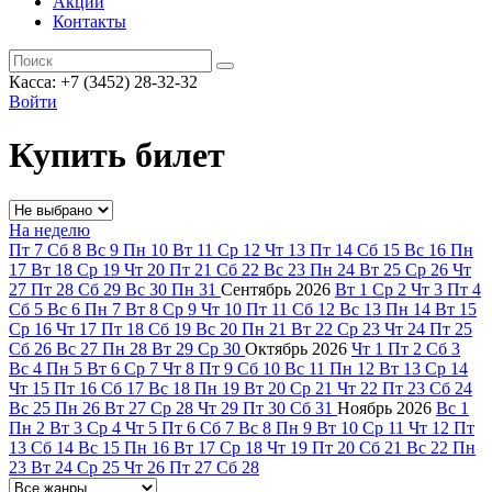
Акции
Контакты
Касса: +7 (3452)
28-32-32
Войти
Купить билет
На неделю
Пт
7
Сб
8
Вс
9
Пн
10
Вт
11
Ср
12
Чт
13
Пт
14
Сб
15
Вс
16
Пн
17
Вт
18
Ср
19
Чт
20
Пт
21
Сб
22
Вс
23
Пн
24
Вт
25
Ср
26
Чт
27
Пт
28
Сб
29
Вс
30
Пн
31
Сентябрь
2026
Вт
1
Ср
2
Чт
3
Пт
4
Сб
5
Вс
6
Пн
7
Вт
8
Ср
9
Чт
10
Пт
11
Сб
12
Вс
13
Пн
14
Вт
15
Ср
16
Чт
17
Пт
18
Сб
19
Вс
20
Пн
21
Вт
22
Ср
23
Чт
24
Пт
25
Сб
26
Вс
27
Пн
28
Вт
29
Ср
30
Октябрь
2026
Чт
1
Пт
2
Сб
3
Вс
4
Пн
5
Вт
6
Ср
7
Чт
8
Пт
9
Сб
10
Вс
11
Пн
12
Вт
13
Ср
14
Чт
15
Пт
16
Сб
17
Вс
18
Пн
19
Вт
20
Ср
21
Чт
22
Пт
23
Сб
24
Вс
25
Пн
26
Вт
27
Ср
28
Чт
29
Пт
30
Сб
31
Ноябрь
2026
Вс
1
Пн
2
Вт
3
Ср
4
Чт
5
Пт
6
Сб
7
Вс
8
Пн
9
Вт
10
Ср
11
Чт
12
Пт
13
Сб
14
Вс
15
Пн
16
Вт
17
Ср
18
Чт
19
Пт
20
Сб
21
Вс
22
Пн
23
Вт
24
Ср
25
Чт
26
Пт
27
Сб
28