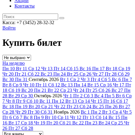
Акции
Контакты
Касса: +7 (3452)
28-32-32
Войти
Купить билет
На неделю
Пн
10
Вт
11
Ср
12
Чт
13
Пт
14
Сб
15
Вс
16
Пн
17
Вт
18
Ср
19
Чт
20
Пт
21
Сб
22
Вс
23
Пн
24
Вт
25
Ср
26
Чт
27
Пт
28
Сб
29
Вс
30
Пн
31
Сентябрь
2026
Вт
1
Ср
2
Чт
3
Пт
4
Сб
5
Вс
6
Пн
7
Вт
8
Ср
9
Чт
10
Пт
11
Сб
12
Вс
13
Пн
14
Вт
15
Ср
16
Чт
17
Пт
18
Сб
19
Вс
20
Пн
21
Вт
22
Ср
23
Чт
24
Пт
25
Сб
26
Вс
27
Пн
28
Вт
29
Ср
30
Октябрь
2026
Чт
1
Пт
2
Сб
3
Вс
4
Пн
5
Вт
6
Ср
7
Чт
8
Пт
9
Сб
10
Вс
11
Пн
12
Вт
13
Ср
14
Чт
15
Пт
16
Сб
17
Вс
18
Пн
19
Вт
20
Ср
21
Чт
22
Пт
23
Сб
24
Вс
25
Пн
26
Вт
27
Ср
28
Чт
29
Пт
30
Сб
31
Ноябрь
2026
Вс
1
Пн
2
Вт
3
Ср
4
Чт
5
Пт
6
Сб
7
Вс
8
Пн
9
Вт
10
Ср
11
Чт
12
Пт
13
Сб
14
Вс
15
Пн
16
Вт
17
Ср
18
Чт
19
Пт
20
Сб
21
Вс
22
Пн
23
Вт
24
Ср
25
Чт
26
Пт
27
Сб
28