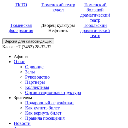
ТКТО
Тюменский театр
Тюменский
кукол
большой
драматический
театр
Тюменская
Дворец культуры
Тобольский
филармония
Нефтяник
драматический
театр
Версия для слабовидящих
Касса: +7 (3452)
28-32-32
Афиша
О нас
О дворце
Залы
Руководство
Партнеры
Коллективы
Организационная структура
Зрителям
Подарочный сертификат
Как купить билет
Как вернуть билет
Правила посещения
Новости