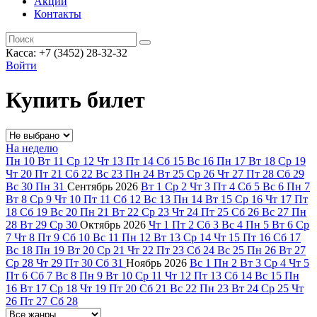
Акции
Контакты
Касса: +7 (3452)
28-32-32
Войти
Купить билет
На неделю
Пн
10
Вт
11
Ср
12
Чт
13
Пт
14
Сб
15
Вс
16
Пн
17
Вт
18
Ср
19
Чт
20
Пт
21
Сб
22
Вс
23
Пн
24
Вт
25
Ср
26
Чт
27
Пт
28
Сб
29
Вс
30
Пн
31
Сентябрь
2026
Вт
1
Ср
2
Чт
3
Пт
4
Сб
5
Вс
6
Пн
7
Вт
8
Ср
9
Чт
10
Пт
11
Сб
12
Вс
13
Пн
14
Вт
15
Ср
16
Чт
17
Пт
18
Сб
19
Вс
20
Пн
21
Вт
22
Ср
23
Чт
24
Пт
25
Сб
26
Вс
27
Пн
28
Вт
29
Ср
30
Октябрь
2026
Чт
1
Пт
2
Сб
3
Вс
4
Пн
5
Вт
6
Ср
7
Чт
8
Пт
9
Сб
10
Вс
11
Пн
12
Вт
13
Ср
14
Чт
15
Пт
16
Сб
17
Вс
18
Пн
19
Вт
20
Ср
21
Чт
22
Пт
23
Сб
24
Вс
25
Пн
26
Вт
27
Ср
28
Чт
29
Пт
30
Сб
31
Ноябрь
2026
Вс
1
Пн
2
Вт
3
Ср
4
Чт
5
Пт
6
Сб
7
Вс
8
Пн
9
Вт
10
Ср
11
Чт
12
Пт
13
Сб
14
Вс
15
Пн
16
Вт
17
Ср
18
Чт
19
Пт
20
Сб
21
Вс
22
Пн
23
Вт
24
Ср
25
Чт
26
Пт
27
Сб
28