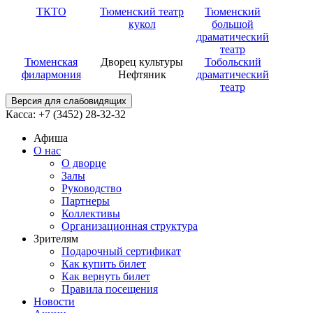
ТКТО
Тюменский театр
Тюменский
кукол
большой
драматический
театр
Тюменская
Дворец культуры
Тобольский
филармония
Нефтяник
драматический
театр
Версия для слабовидящих
Касса: +7 (3452)
28-32-32
Афиша
О нас
О дворце
Залы
Руководство
Партнеры
Коллективы
Организационная структура
Зрителям
Подарочный сертификат
Как купить билет
Как вернуть билет
Правила посещения
Новости