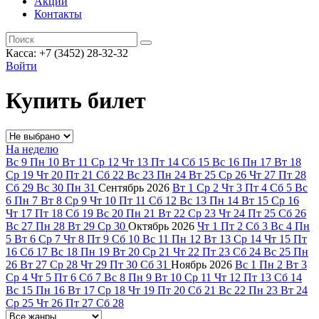
Акции
Контакты
Касса: +7 (3452)
28-32-32
Войти
Купить билет
На неделю
Вс
9
Пн
10
Вт
11
Ср
12
Чт
13
Пт
14
Сб
15
Вс
16
Пн
17
Вт
18
Ср
19
Чт
20
Пт
21
Сб
22
Вс
23
Пн
24
Вт
25
Ср
26
Чт
27
Пт
28
Сб
29
Вс
30
Пн
31
Сентябрь
2026
Вт
1
Ср
2
Чт
3
Пт
4
Сб
5
Вс
6
Пн
7
Вт
8
Ср
9
Чт
10
Пт
11
Сб
12
Вс
13
Пн
14
Вт
15
Ср
16
Чт
17
Пт
18
Сб
19
Вс
20
Пн
21
Вт
22
Ср
23
Чт
24
Пт
25
Сб
26
Вс
27
Пн
28
Вт
29
Ср
30
Октябрь
2026
Чт
1
Пт
2
Сб
3
Вс
4
Пн
5
Вт
6
Ср
7
Чт
8
Пт
9
Сб
10
Вс
11
Пн
12
Вт
13
Ср
14
Чт
15
Пт
16
Сб
17
Вс
18
Пн
19
Вт
20
Ср
21
Чт
22
Пт
23
Сб
24
Вс
25
Пн
26
Вт
27
Ср
28
Чт
29
Пт
30
Сб
31
Ноябрь
2026
Вс
1
Пн
2
Вт
3
Ср
4
Чт
5
Пт
6
Сб
7
Вс
8
Пн
9
Вт
10
Ср
11
Чт
12
Пт
13
Сб
14
Вс
15
Пн
16
Вт
17
Ср
18
Чт
19
Пт
20
Сб
21
Вс
22
Пн
23
Вт
24
Ср
25
Чт
26
Пт
27
Сб
28