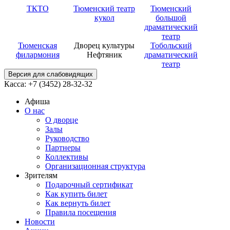
ТКТО
Тюменский театр
Тюменский
кукол
большой
драматический
театр
Тюменская
Дворец культуры
Тобольский
филармония
Нефтяник
драматический
театр
Версия для слабовидящих
Касса: +7 (3452)
28-32-32
Афиша
О нас
О дворце
Залы
Руководство
Партнеры
Коллективы
Организационная структура
Зрителям
Подарочный сертификат
Как купить билет
Как вернуть билет
Правила посещения
Новости