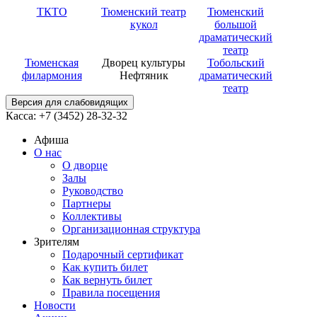
ТКТО
Тюменский театр
Тюменский
кукол
большой
драматический
театр
Тюменская
Дворец культуры
Тобольский
филармония
Нефтяник
драматический
театр
Версия для слабовидящих
Касса: +7 (3452)
28-32-32
Афиша
О нас
О дворце
Залы
Руководство
Партнеры
Коллективы
Организационная структура
Зрителям
Подарочный сертификат
Как купить билет
Как вернуть билет
Правила посещения
Новости