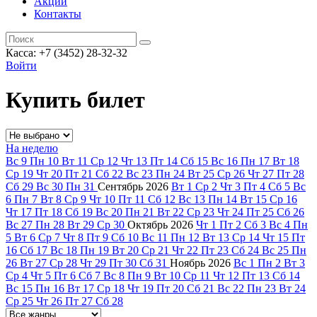
Акции
Контакты
Касса: +7 (3452)
28-32-32
Войти
Купить билет
На неделю
Вс
9
Пн
10
Вт
11
Ср
12
Чт
13
Пт
14
Сб
15
Вс
16
Пн
17
Вт
18
Ср
19
Чт
20
Пт
21
Сб
22
Вс
23
Пн
24
Вт
25
Ср
26
Чт
27
Пт
28
Сб
29
Вс
30
Пн
31
Сентябрь
2026
Вт
1
Ср
2
Чт
3
Пт
4
Сб
5
Вс
6
Пн
7
Вт
8
Ср
9
Чт
10
Пт
11
Сб
12
Вс
13
Пн
14
Вт
15
Ср
16
Чт
17
Пт
18
Сб
19
Вс
20
Пн
21
Вт
22
Ср
23
Чт
24
Пт
25
Сб
26
Вс
27
Пн
28
Вт
29
Ср
30
Октябрь
2026
Чт
1
Пт
2
Сб
3
Вс
4
Пн
5
Вт
6
Ср
7
Чт
8
Пт
9
Сб
10
Вс
11
Пн
12
Вт
13
Ср
14
Чт
15
Пт
16
Сб
17
Вс
18
Пн
19
Вт
20
Ср
21
Чт
22
Пт
23
Сб
24
Вс
25
Пн
26
Вт
27
Ср
28
Чт
29
Пт
30
Сб
31
Ноябрь
2026
Вс
1
Пн
2
Вт
3
Ср
4
Чт
5
Пт
6
Сб
7
Вс
8
Пн
9
Вт
10
Ср
11
Чт
12
Пт
13
Сб
14
Вс
15
Пн
16
Вт
17
Ср
18
Чт
19
Пт
20
Сб
21
Вс
22
Пн
23
Вт
24
Ср
25
Чт
26
Пт
27
Сб
28