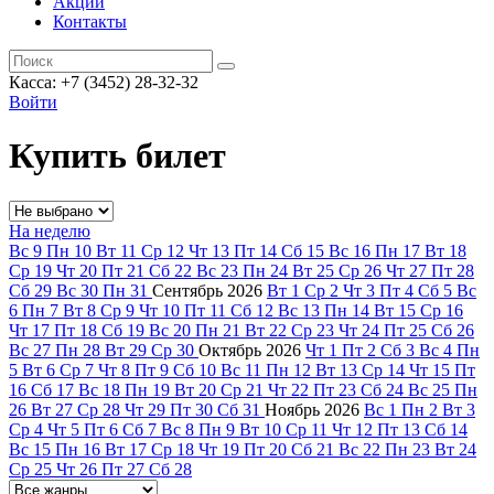
Акции
Контакты
Касса: +7 (3452)
28-32-32
Войти
Купить билет
На неделю
Вс
9
Пн
10
Вт
11
Ср
12
Чт
13
Пт
14
Сб
15
Вс
16
Пн
17
Вт
18
Ср
19
Чт
20
Пт
21
Сб
22
Вс
23
Пн
24
Вт
25
Ср
26
Чт
27
Пт
28
Сб
29
Вс
30
Пн
31
Сентябрь
2026
Вт
1
Ср
2
Чт
3
Пт
4
Сб
5
Вс
6
Пн
7
Вт
8
Ср
9
Чт
10
Пт
11
Сб
12
Вс
13
Пн
14
Вт
15
Ср
16
Чт
17
Пт
18
Сб
19
Вс
20
Пн
21
Вт
22
Ср
23
Чт
24
Пт
25
Сб
26
Вс
27
Пн
28
Вт
29
Ср
30
Октябрь
2026
Чт
1
Пт
2
Сб
3
Вс
4
Пн
5
Вт
6
Ср
7
Чт
8
Пт
9
Сб
10
Вс
11
Пн
12
Вт
13
Ср
14
Чт
15
Пт
16
Сб
17
Вс
18
Пн
19
Вт
20
Ср
21
Чт
22
Пт
23
Сб
24
Вс
25
Пн
26
Вт
27
Ср
28
Чт
29
Пт
30
Сб
31
Ноябрь
2026
Вс
1
Пн
2
Вт
3
Ср
4
Чт
5
Пт
6
Сб
7
Вс
8
Пн
9
Вт
10
Ср
11
Чт
12
Пт
13
Сб
14
Вс
15
Пн
16
Вт
17
Ср
18
Чт
19
Пт
20
Сб
21
Вс
22
Пн
23
Вт
24
Ср
25
Чт
26
Пт
27
Сб
28