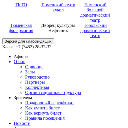
ТКТО
Тюменский театр
Тюменский
кукол
большой
драматический
театр
Тюменская
Дворец культуры
Тобольский
филармония
Нефтяник
драматический
театр
Версия для слабовидящих
Касса: +7 (3452)
28-32-32
Афиша
О нас
О дворце
Залы
Руководство
Партнеры
Коллективы
Организационная структура
Зрителям
Подарочный сертификат
Как купить билет
Как вернуть билет
Правила посещения
Новости