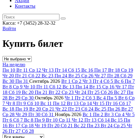
Акции
Контакты
Касса: +7 (3452)
28-32-32
Войти
Купить билет
На неделю
Пн
10
Вт
11
Ср
12
Чт
13
Пт
14
Сб
15
Вс
16
Пн
17
Вт
18
Ср
19
Чт
20
Пт
21
Сб
22
Вс
23
Пн
24
Вт
25
Ср
26
Чт
27
Пт
28
Сб
29
Вс
30
Пн
31
Сентябрь
2026
Вт
1
Ср
2
Чт
3
Пт
4
Сб
5
Вс
6
Пн
7
Вт
8
Ср
9
Чт
10
Пт
11
Сб
12
Вс
13
Пн
14
Вт
15
Ср
16
Чт
17
Пт
18
Сб
19
Вс
20
Пн
21
Вт
22
Ср
23
Чт
24
Пт
25
Сб
26
Вс
27
Пн
28
Вт
29
Ср
30
Октябрь
2026
Чт
1
Пт
2
Сб
3
Вс
4
Пн
5
Вт
6
Ср
7
Чт
8
Пт
9
Сб
10
Вс
11
Пн
12
Вт
13
Ср
14
Чт
15
Пт
16
Сб
17
Вс
18
Пн
19
Вт
20
Ср
21
Чт
22
Пт
23
Сб
24
Вс
25
Пн
26
Вт
27
Ср
28
Чт
29
Пт
30
Сб
31
Ноябрь
2026
Вс
1
Пн
2
Вт
3
Ср
4
Чт
5
Пт
6
Сб
7
Вс
8
Пн
9
Вт
10
Ср
11
Чт
12
Пт
13
Сб
14
Вс
15
Пн
16
Вт
17
Ср
18
Чт
19
Пт
20
Сб
21
Вс
22
Пн
23
Вт
24
Ср
25
Чт
26
Пт
27
Сб
28