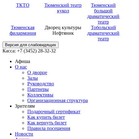
ТКТО
Тюменский театр
Тюменский
кукол
большой
драматический
театр
Тюменская
Дворец культуры
Тобольский
филармония
Нефтяник
драматический
театр
Версия для слабовидящих
Касса: +7 (3452)
28-32-32
Афиша
О нас
О дворце
Залы
Руководство
Партнеры
Коллективы
Организационная структура
Зрителям
Подарочный сертификат
Как купить билет
Как вернуть билет
Правила посещения
Новости