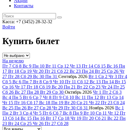
Акции
Контакты
Касса: +7 (3452)
28-32-32
Войти
Купить билет
На неделю
Пт
7
Сб
8
Вс
9
Пн
10
Вт
11
Ср
12
Чт
13
Пт
14
Сб
15
Вс
16
Пн
17
Вт
18
Ср
19
Чт
20
Пт
21
Сб
22
Вс
23
Пн
24
Вт
25
Ср
26
Чт
27
Пт
28
Сб
29
Вс
30
Пн
31
Сентябрь
2026
Вт
1
Ср
2
Чт
3
Пт
4
Сб
5
Вс
6
Пн
7
Вт
8
Ср
9
Чт
10
Пт
11
Сб
12
Вс
13
Пн
14
Вт
15
Ср
16
Чт
17
Пт
18
Сб
19
Вс
20
Пн
21
Вт
22
Ср
23
Чт
24
Пт
25
Сб
26
Вс
27
Пн
28
Вт
29
Ср
30
Октябрь
2026
Чт
1
Пт
2
Сб
3
Вс
4
Пн
5
Вт
6
Ср
7
Чт
8
Пт
9
Сб
10
Вс
11
Пн
12
Вт
13
Ср
14
Чт
15
Пт
16
Сб
17
Вс
18
Пн
19
Вт
20
Ср
21
Чт
22
Пт
23
Сб
24
Вс
25
Пн
26
Вт
27
Ср
28
Чт
29
Пт
30
Сб
31
Ноябрь
2026
Вс
1
Пн
2
Вт
3
Ср
4
Чт
5
Пт
6
Сб
7
Вс
8
Пн
9
Вт
10
Ср
11
Чт
12
Пт
13
Сб
14
Вс
15
Пн
16
Вт
17
Ср
18
Чт
19
Пт
20
Сб
21
Вс
22
Пн
23
Вт
24
Ср
25
Чт
26
Пт
27
Сб
28