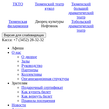
ТКТО
Тюменский театр
Тюменский
кукол
большой
драматический
театр
Тюменская
Дворец культуры
Тобольский
филармония
Нефтяник
драматический
театр
Версия для слабовидящих
Касса: +7 (3452)
28-32-32
Афиша
О нас
О дворце
Залы
Руководство
Партнеры
Коллективы
Организационная структура
Зрителям
Подарочный сертификат
Как купить билет
Как вернуть билет
Правила посещения
Новости