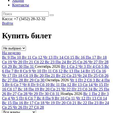
Акции
Контакты
Касса: +7 (3452)
28-32-32
Войти
Купить билет
На неделю
Вс
9
Пн
10
Вт
11
Ср
12
Чт
13
Пт
14
Сб
15
Вс
16
Пн
17
Вт
18
Ср
19
Чт
20
Пт
21
Сб
22
Вс
23
Пн
24
Вт
25
Ср
26
Чт
27
Пт
28
Сб
29
Вс
30
Пн
31
Сентябрь
2026
Вт
1
Ср
2
Чт
3
Пт
4
Сб
5
Вс
6
Пн
7
Вт
8
Ср
9
Чт
10
Пт
11
Сб
12
Вс
13
Пн
14
Вт
15
Ср
16
Чт
17
Пт
18
Сб
19
Вс
20
Пн
21
Вт
22
Ср
23
Чт
24
Пт
25
Сб
26
Вс
27
Пн
28
Вт
29
Ср
30
Октябрь
2026
Чт
1
Пт
2
Сб
3
Вс
4
Пн
5
Вт
6
Ср
7
Чт
8
Пт
9
Сб
10
Вс
11
Пн
12
Вт
13
Ср
14
Чт
15
Пт
16
Сб
17
Вс
18
Пн
19
Вт
20
Ср
21
Чт
22
Пт
23
Сб
24
Вс
25
Пн
26
Вт
27
Ср
28
Чт
29
Пт
30
Сб
31
Ноябрь
2026
Вс
1
Пн
2
Вт
3
Ср
4
Чт
5
Пт
6
Сб
7
Вс
8
Пн
9
Вт
10
Ср
11
Чт
12
Пт
13
Сб
14
Вс
15
Пн
16
Вт
17
Ср
18
Чт
19
Пт
20
Сб
21
Вс
22
Пн
23
Вт
24
Ср
25
Чт
26
Пт
27
Сб
28