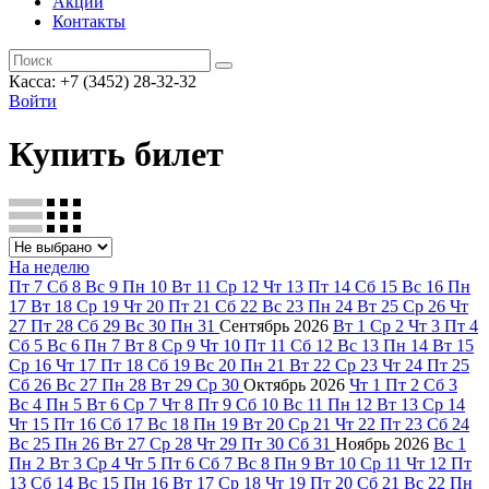
Акции
Контакты
Касса: +7 (3452)
28-32-32
Войти
Купить билет
На неделю
Пт
7
Сб
8
Вс
9
Пн
10
Вт
11
Ср
12
Чт
13
Пт
14
Сб
15
Вс
16
Пн
17
Вт
18
Ср
19
Чт
20
Пт
21
Сб
22
Вс
23
Пн
24
Вт
25
Ср
26
Чт
27
Пт
28
Сб
29
Вс
30
Пн
31
Сентябрь
2026
Вт
1
Ср
2
Чт
3
Пт
4
Сб
5
Вс
6
Пн
7
Вт
8
Ср
9
Чт
10
Пт
11
Сб
12
Вс
13
Пн
14
Вт
15
Ср
16
Чт
17
Пт
18
Сб
19
Вс
20
Пн
21
Вт
22
Ср
23
Чт
24
Пт
25
Сб
26
Вс
27
Пн
28
Вт
29
Ср
30
Октябрь
2026
Чт
1
Пт
2
Сб
3
Вс
4
Пн
5
Вт
6
Ср
7
Чт
8
Пт
9
Сб
10
Вс
11
Пн
12
Вт
13
Ср
14
Чт
15
Пт
16
Сб
17
Вс
18
Пн
19
Вт
20
Ср
21
Чт
22
Пт
23
Сб
24
Вс
25
Пн
26
Вт
27
Ср
28
Чт
29
Пт
30
Сб
31
Ноябрь
2026
Вс
1
Пн
2
Вт
3
Ср
4
Чт
5
Пт
6
Сб
7
Вс
8
Пн
9
Вт
10
Ср
11
Чт
12
Пт
13
Сб
14
Вс
15
Пн
16
Вт
17
Ср
18
Чт
19
Пт
20
Сб
21
Вс
22
Пн