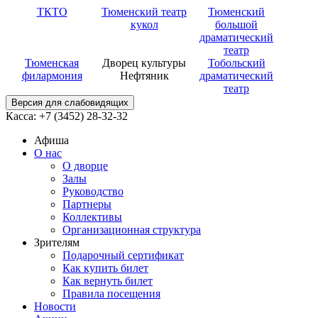
ТКТО
Тюменский театр
Тюменский
кукол
большой
драматический
театр
Тюменская
Дворец культуры
Тобольский
филармония
Нефтяник
драматический
театр
Версия для слабовидящих
Касса: +7 (3452)
28-32-32
Афиша
О нас
О дворце
Залы
Руководство
Партнеры
Коллективы
Организационная структура
Зрителям
Подарочный сертификат
Как купить билет
Как вернуть билет
Правила посещения
Новости