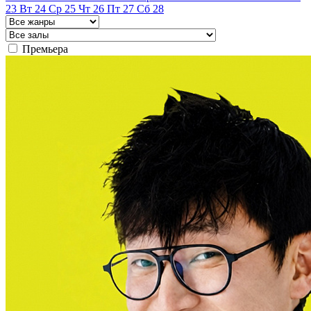
23
Вт
24
Ср
25
Чт
26
Пт
27
Сб
28
Премьера