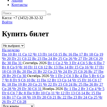
Акции
Контакты
Касса: +7 (3452)
28-32-32
Войти
Купить билет
На неделю
Пн
10
Вт
11
Ср
12
Чт
13
Пт
14
Сб
15
Вс
16
Пн
17
Вт
18
Ср
19
Чт
20
Пт
21
Сб
22
Вс
23
Пн
24
Вт
25
Ср
26
Чт
27
Пт
28
Сб
29
Вс
30
Пн
31
Сентябрь
2026
Вт
1
Ср
2
Чт
3
Пт
4
Сб
5
Вс
6
Пн
7
Вт
8
Ср
9
Чт
10
Пт
11
Сб
12
Вс
13
Пн
14
Вт
15
Ср
16
Чт
17
Пт
18
Сб
19
Вс
20
Пн
21
Вт
22
Ср
23
Чт
24
Пт
25
Сб
26
Вс
27
Пн
28
Вт
29
Ср
30
Октябрь
2026
Чт
1
Пт
2
Сб
3
Вс
4
Пн
5
Вт
6
Ср
7
Чт
8
Пт
9
Сб
10
Вс
11
Пн
12
Вт
13
Ср
14
Чт
15
Пт
16
Сб
17
Вс
18
Пн
19
Вт
20
Ср
21
Чт
22
Пт
23
Сб
24
Вс
25
Пн
26
Вт
27
Ср
28
Чт
29
Пт
30
Сб
31
Ноябрь
2026
Вс
1
Пн
2
Вт
3
Ср
4
Чт
5
Пт
6
Сб
7
Вс
8
Пн
9
Вт
10
Ср
11
Чт
12
Пт
13
Сб
14
Вс
15
Пн
16
Вт
17
Ср
18
Чт
19
Пт
20
Сб
21
Вс
22
Пн
23
Вт
24
Ср
25
Чт
26
Пт
27
Сб
28