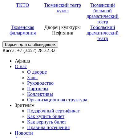
ТКТО
Тюменский театр
Тюменский
кукол
большой
драматический
театр
Тюменская
Дворец культуры
Тобольский
филармония
Нефтяник
драматический
театр
Версия для слабовидящих
Касса: +7 (3452)
28-32-32
Афиша
О нас
О дворце
Залы
Руководство
Партнеры
Коллективы
Организационная структура
Зрителям
Подарочный сертификат
Как купить билет
Как вернуть билет
Правила посещения
Новости