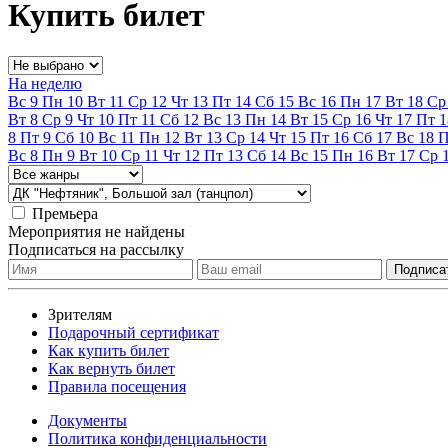
Купить билет
На неделю
Вс
9
Пн
10
Вт
11
Ср
12
Чт
13
Пт
14
Сб
15
Вс
16
Пн
17
Вт
18
Ср
Вт
8
Ср
9
Чт
10
Пт
11
Сб
12
Вс
13
Пн
14
Вт
15
Ср
16
Чт
17
Пт
1
8
Пт
9
Сб
10
Вс
11
Пн
12
Вт
13
Ср
14
Чт
15
Пт
16
Сб
17
Вс
18
Вс
8
Пн
9
Вт
10
Ср
11
Чт
12
Пт
13
Сб
14
Вс
15
Пн
16
Вт
17
Ср
Премьера
Мероприятия не найдены
Подписаться на рассылку
Зрителям
Подарочный сертификат
Как купить билет
Как вернуть билет
Правила посещения
Документы
Политика конфиденциальности