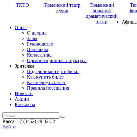
ТКТО
Тюменский театр
Тюменский
Тю
кукол
большой
фил
драматический
театр
Афиша
О нас
О дворце
Залы
Руководство
Партнеры
Коллективы
Организационная структура
Зрителям
Подарочный сертификат
Как купить билет
Как вернуть билет
Правила посещения
Новости
Акции
Контакты
Касса: +7 (3452)
28-32-32
Войти