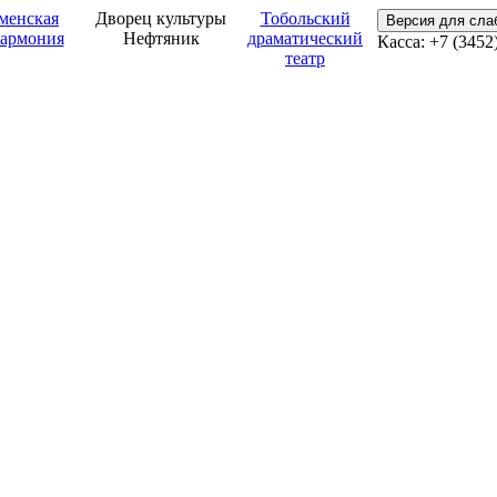
менская
Дворец культуры
Тобольский
Версия для сл
армония
Нефтяник
драматический
Касса: +7 (3452
театр