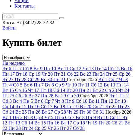
Акции
Контакты
Касса: +7 (3452)
28-32-32
Войти
Купить билет
На неделю
Чт
6
Пт
7
Сб
8
Вс
9
Пн
10
Вт
11
Ср
12
Чт
13
Пт
14
Сб
15
Вс
16
Пн
17
Вт
18
Ср
19
Чт
20
Пт
21
Сб
22
Вс
23
Пн
24
Вт
25
Ср
26
Чт
27
Пт
28
Сб
29
Вс
30
Пн
31
Сентябрь
2026
Вт
1
Ср
2
Чт
3
Пт
4
Сб
5
Вс
6
Пн
7
Вт
8
Ср
9
Чт
10
Пт
11
Сб
12
Вс
13
Пн
14
Вт
15
Ср
16
Чт
17
Пт
18
Сб
19
Вс
20
Пн
21
Вт
22
Ср
23
Чт
24
Пт
25
Сб
26
Вс
27
Пн
28
Вт
29
Ср
30
Октябрь
2026
Чт
1
Пт
2
Сб
3
Вс
4
Пн
5
Вт
6
Ср
7
Чт
8
Пт
9
Сб
10
Вс
11
Пн
12
Вт
13
Ср
14
Чт
15
Пт
16
Сб
17
Вс
18
Пн
19
Вт
20
Ср
21
Чт
22
Пт
23
Сб
24
Вс
25
Пн
26
Вт
27
Ср
28
Чт
29
Пт
30
Сб
31
Ноябрь
2026
Вс
1
Пн
2
Вт
3
Ср
4
Чт
5
Пт
6
Сб
7
Вс
8
Пн
9
Вт
10
Ср
11
Чт
12
Пт
13
Сб
14
Вс
15
Пн
16
Вт
17
Ср
18
Чт
19
Пт
20
Сб
21
Вс
22
Пн
23
Вт
24
Ср
25
Чт
26
Пт
27
Сб
28