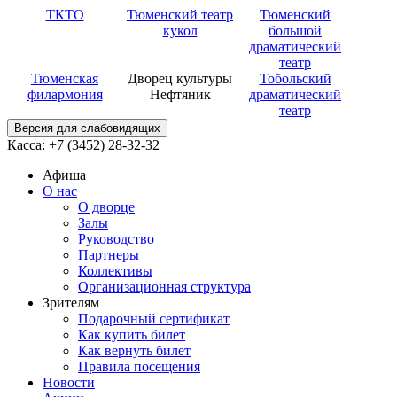
ТКТО
Тюменский театр
Тюменский
кукол
большой
драматический
театр
Тюменская
Дворец культуры
Тобольский
филармония
Нефтяник
драматический
театр
Версия для слабовидящих
Касса: +7 (3452)
28-32-32
Афиша
О нас
О дворце
Залы
Руководство
Партнеры
Коллективы
Организационная структура
Зрителям
Подарочный сертификат
Как купить билет
Как вернуть билет
Правила посещения
Новости