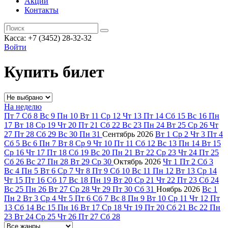
Акции
Контакты
Касса: +7 (3452)
28-32-32
Войти
Купить билет
На неделю
Пт
7
Сб
8
Вс
9
Пн
10
Вт
11
Ср
12
Чт
13
Пт
14
Сб
15
Вс
16
Пн
17
Вт
18
Ср
19
Чт
20
Пт
21
Сб
22
Вс
23
Пн
24
Вт
25
Ср
26
Чт
27
Пт
28
Сб
29
Вс
30
Пн
31
Сентябрь
2026
Вт
1
Ср
2
Чт
3
Пт
4
Сб
5
Вс
6
Пн
7
Вт
8
Ср
9
Чт
10
Пт
11
Сб
12
Вс
13
Пн
14
Вт
15
Ср
16
Чт
17
Пт
18
Сб
19
Вс
20
Пн
21
Вт
22
Ср
23
Чт
24
Пт
25
Сб
26
Вс
27
Пн
28
Вт
29
Ср
30
Октябрь
2026
Чт
1
Пт
2
Сб
3
Вс
4
Пн
5
Вт
6
Ср
7
Чт
8
Пт
9
Сб
10
Вс
11
Пн
12
Вт
13
Ср
14
Чт
15
Пт
16
Сб
17
Вс
18
Пн
19
Вт
20
Ср
21
Чт
22
Пт
23
Сб
24
Вс
25
Пн
26
Вт
27
Ср
28
Чт
29
Пт
30
Сб
31
Ноябрь
2026
Вс
1
Пн
2
Вт
3
Ср
4
Чт
5
Пт
6
Сб
7
Вс
8
Пн
9
Вт
10
Ср
11
Чт
12
Пт
13
Сб
14
Вс
15
Пн
16
Вт
17
Ср
18
Чт
19
Пт
20
Сб
21
Вс
22
Пн
23
Вт
24
Ср
25
Чт
26
Пт
27
Сб
28