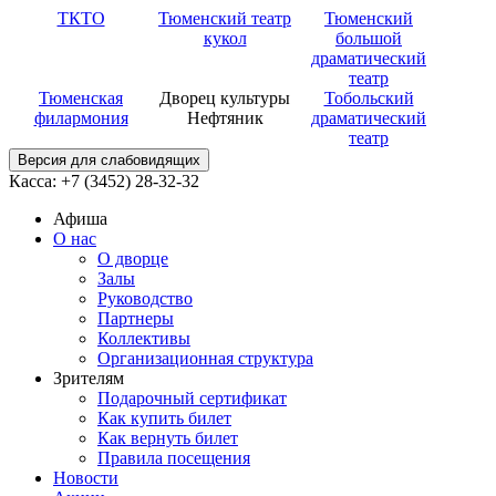
ТКТО
Тюменский театр
Тюменский
кукол
большой
драматический
театр
Тюменская
Дворец культуры
Тобольский
филармония
Нефтяник
драматический
театр
Версия для слабовидящих
Касса: +7 (3452)
28-32-32
Афиша
О нас
О дворце
Залы
Руководство
Партнеры
Коллективы
Организационная структура
Зрителям
Подарочный сертификат
Как купить билет
Как вернуть билет
Правила посещения
Новости