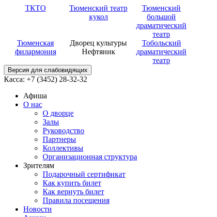
ТКТО
Тюменский театр
Тюменский
кукол
большой
драматический
театр
Тюменская
Дворец культуры
Тобольский
филармония
Нефтяник
драматический
театр
Версия для слабовидящих
Касса: +7 (3452)
28-32-32
Афиша
О нас
О дворце
Залы
Руководство
Партнеры
Коллективы
Организационная структура
Зрителям
Подарочный сертификат
Как купить билет
Как вернуть билет
Правила посещения
Новости