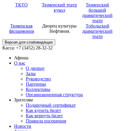
ТКТО
Тюменский театр
Тюменский
кукол
большой
драматический
театр
Тюменская
Дворец культуры
Тобольский
филармония
Нефтяник
драматический
театр
Версия для слабовидящих
Касса: +7 (3452)
28-32-32
Афиша
О нас
О дворце
Залы
Руководство
Партнеры
Коллективы
Организационная структура
Зрителям
Подарочный сертификат
Как купить билет
Как вернуть билет
Правила посещения
Новости