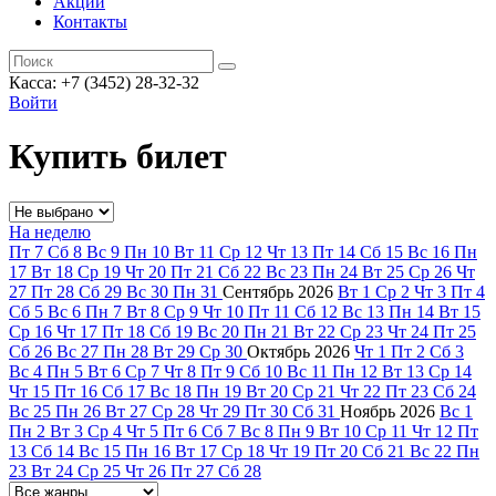
Акции
Контакты
Касса: +7 (3452)
28-32-32
Войти
Купить билет
На неделю
Пт
7
Сб
8
Вс
9
Пн
10
Вт
11
Ср
12
Чт
13
Пт
14
Сб
15
Вс
16
Пн
17
Вт
18
Ср
19
Чт
20
Пт
21
Сб
22
Вс
23
Пн
24
Вт
25
Ср
26
Чт
27
Пт
28
Сб
29
Вс
30
Пн
31
Сентябрь
2026
Вт
1
Ср
2
Чт
3
Пт
4
Сб
5
Вс
6
Пн
7
Вт
8
Ср
9
Чт
10
Пт
11
Сб
12
Вс
13
Пн
14
Вт
15
Ср
16
Чт
17
Пт
18
Сб
19
Вс
20
Пн
21
Вт
22
Ср
23
Чт
24
Пт
25
Сб
26
Вс
27
Пн
28
Вт
29
Ср
30
Октябрь
2026
Чт
1
Пт
2
Сб
3
Вс
4
Пн
5
Вт
6
Ср
7
Чт
8
Пт
9
Сб
10
Вс
11
Пн
12
Вт
13
Ср
14
Чт
15
Пт
16
Сб
17
Вс
18
Пн
19
Вт
20
Ср
21
Чт
22
Пт
23
Сб
24
Вс
25
Пн
26
Вт
27
Ср
28
Чт
29
Пт
30
Сб
31
Ноябрь
2026
Вс
1
Пн
2
Вт
3
Ср
4
Чт
5
Пт
6
Сб
7
Вс
8
Пн
9
Вт
10
Ср
11
Чт
12
Пт
13
Сб
14
Вс
15
Пн
16
Вт
17
Ср
18
Чт
19
Пт
20
Сб
21
Вс
22
Пн
23
Вт
24
Ср
25
Чт
26
Пт
27
Сб
28