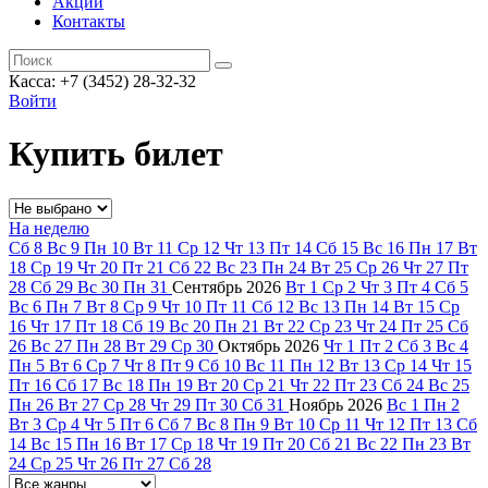
Акции
Контакты
Касса: +7 (3452)
28-32-32
Войти
Купить билет
На неделю
Сб
8
Вс
9
Пн
10
Вт
11
Ср
12
Чт
13
Пт
14
Сб
15
Вс
16
Пн
17
Вт
18
Ср
19
Чт
20
Пт
21
Сб
22
Вс
23
Пн
24
Вт
25
Ср
26
Чт
27
Пт
28
Сб
29
Вс
30
Пн
31
Сентябрь
2026
Вт
1
Ср
2
Чт
3
Пт
4
Сб
5
Вс
6
Пн
7
Вт
8
Ср
9
Чт
10
Пт
11
Сб
12
Вс
13
Пн
14
Вт
15
Ср
16
Чт
17
Пт
18
Сб
19
Вс
20
Пн
21
Вт
22
Ср
23
Чт
24
Пт
25
Сб
26
Вс
27
Пн
28
Вт
29
Ср
30
Октябрь
2026
Чт
1
Пт
2
Сб
3
Вс
4
Пн
5
Вт
6
Ср
7
Чт
8
Пт
9
Сб
10
Вс
11
Пн
12
Вт
13
Ср
14
Чт
15
Пт
16
Сб
17
Вс
18
Пн
19
Вт
20
Ср
21
Чт
22
Пт
23
Сб
24
Вс
25
Пн
26
Вт
27
Ср
28
Чт
29
Пт
30
Сб
31
Ноябрь
2026
Вс
1
Пн
2
Вт
3
Ср
4
Чт
5
Пт
6
Сб
7
Вс
8
Пн
9
Вт
10
Ср
11
Чт
12
Пт
13
Сб
14
Вс
15
Пн
16
Вт
17
Ср
18
Чт
19
Пт
20
Сб
21
Вс
22
Пн
23
Вт
24
Ср
25
Чт
26
Пт
27
Сб
28