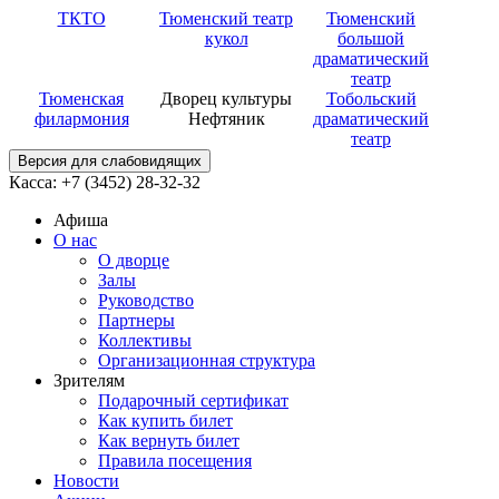
ТКТО
Тюменский театр
Тюменский
кукол
большой
драматический
театр
Тюменская
Дворец культуры
Тобольский
филармония
Нефтяник
драматический
театр
Версия для слабовидящих
Касса: +7 (3452)
28-32-32
Афиша
О нас
О дворце
Залы
Руководство
Партнеры
Коллективы
Организационная структура
Зрителям
Подарочный сертификат
Как купить билет
Как вернуть билет
Правила посещения
Новости