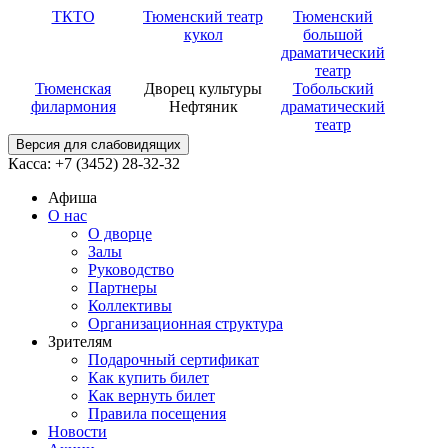
ТКТО
Тюменский театр
Тюменский
кукол
большой
драматический
театр
Тюменская
Дворец культуры
Тобольский
филармония
Нефтяник
драматический
театр
Версия для слабовидящих
Касса: +7 (3452)
28-32-32
Афиша
О нас
О дворце
Залы
Руководство
Партнеры
Коллективы
Организационная структура
Зрителям
Подарочный сертификат
Как купить билет
Как вернуть билет
Правила посещения
Новости