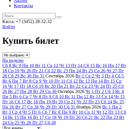
Акции
Контакты
Касса: +7 (3452)
28-32-32
Войти
Купить билет
На неделю
Сб
8
Вс
9
Пн
10
Вт
11
Ср
12
Чт
13
Пт
14
Сб
15
Вс
16
Пн
17
Вт
18
Ср
19
Чт
20
Пт
21
Сб
22
Вс
23
Пн
24
Вт
25
Ср
26
Чт
27
Пт
28
Сб
29
Вс
30
Пн
31
Сентябрь
2026
Вт
1
Ср
2
Чт
3
Пт
4
Сб
5
Вс
6
Пн
7
Вт
8
Ср
9
Чт
10
Пт
11
Сб
12
Вс
13
Пн
14
Вт
15
Ср
16
Чт
17
Пт
18
Сб
19
Вс
20
Пн
21
Вт
22
Ср
23
Чт
24
Пт
25
Сб
26
Вс
27
Пн
28
Вт
29
Ср
30
Октябрь
2026
Чт
1
Пт
2
Сб
3
Вс
4
Пн
5
Вт
6
Ср
7
Чт
8
Пт
9
Сб
10
Вс
11
Пн
12
Вт
13
Ср
14
Чт
15
Пт
16
Сб
17
Вс
18
Пн
19
Вт
20
Ср
21
Чт
22
Пт
23
Сб
24
Вс
25
Пн
26
Вт
27
Ср
28
Чт
29
Пт
30
Сб
31
Ноябрь
2026
Вс
1
Пн
2
Вт
3
Ср
4
Чт
5
Пт
6
Сб
7
Вс
8
Пн
9
Вт
10
Ср
11
Чт
12
Пт
13
Сб
14
Вс
15
Пн
16
Вт
17
Ср
18
Чт
19
Пт
20
Сб
21
Вс
22
Пн
23
Вт
24
Ср
25
Чт
26
Пт
27
Сб
28