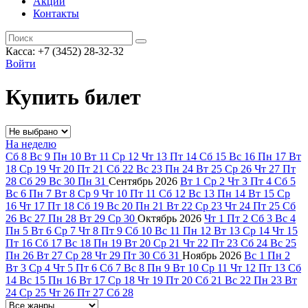
Акции
Контакты
Касса: +7 (3452)
28-32-32
Войти
Купить билет
На неделю
Сб
8
Вс
9
Пн
10
Вт
11
Ср
12
Чт
13
Пт
14
Сб
15
Вс
16
Пн
17
Вт
18
Ср
19
Чт
20
Пт
21
Сб
22
Вс
23
Пн
24
Вт
25
Ср
26
Чт
27
Пт
28
Сб
29
Вс
30
Пн
31
Сентябрь
2026
Вт
1
Ср
2
Чт
3
Пт
4
Сб
5
Вс
6
Пн
7
Вт
8
Ср
9
Чт
10
Пт
11
Сб
12
Вс
13
Пн
14
Вт
15
Ср
16
Чт
17
Пт
18
Сб
19
Вс
20
Пн
21
Вт
22
Ср
23
Чт
24
Пт
25
Сб
26
Вс
27
Пн
28
Вт
29
Ср
30
Октябрь
2026
Чт
1
Пт
2
Сб
3
Вс
4
Пн
5
Вт
6
Ср
7
Чт
8
Пт
9
Сб
10
Вс
11
Пн
12
Вт
13
Ср
14
Чт
15
Пт
16
Сб
17
Вс
18
Пн
19
Вт
20
Ср
21
Чт
22
Пт
23
Сб
24
Вс
25
Пн
26
Вт
27
Ср
28
Чт
29
Пт
30
Сб
31
Ноябрь
2026
Вс
1
Пн
2
Вт
3
Ср
4
Чт
5
Пт
6
Сб
7
Вс
8
Пн
9
Вт
10
Ср
11
Чт
12
Пт
13
Сб
14
Вс
15
Пн
16
Вт
17
Ср
18
Чт
19
Пт
20
Сб
21
Вс
22
Пн
23
Вт
24
Ср
25
Чт
26
Пт
27
Сб
28