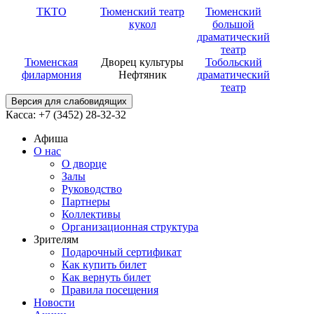
ТКТО
Тюменский театр
Тюменский
кукол
большой
драматический
театр
Тюменская
Дворец культуры
Тобольский
филармония
Нефтяник
драматический
театр
Версия для слабовидящих
Касса: +7 (3452)
28-32-32
Афиша
О нас
О дворце
Залы
Руководство
Партнеры
Коллективы
Организационная структура
Зрителям
Подарочный сертификат
Как купить билет
Как вернуть билет
Правила посещения
Новости