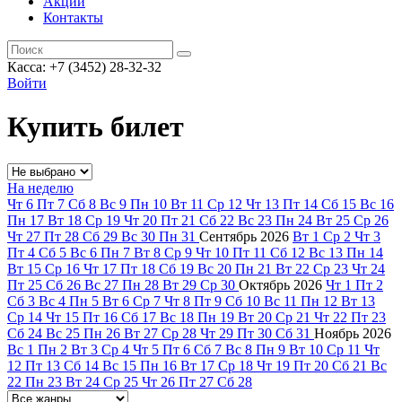
Акции
Контакты
Касса: +7 (3452)
28-32-32
Войти
Купить билет
На неделю
Чт
6
Пт
7
Сб
8
Вс
9
Пн
10
Вт
11
Ср
12
Чт
13
Пт
14
Сб
15
Вс
16
Пн
17
Вт
18
Ср
19
Чт
20
Пт
21
Сб
22
Вс
23
Пн
24
Вт
25
Ср
26
Чт
27
Пт
28
Сб
29
Вс
30
Пн
31
Сентябрь
2026
Вт
1
Ср
2
Чт
3
Пт
4
Сб
5
Вс
6
Пн
7
Вт
8
Ср
9
Чт
10
Пт
11
Сб
12
Вс
13
Пн
14
Вт
15
Ср
16
Чт
17
Пт
18
Сб
19
Вс
20
Пн
21
Вт
22
Ср
23
Чт
24
Пт
25
Сб
26
Вс
27
Пн
28
Вт
29
Ср
30
Октябрь
2026
Чт
1
Пт
2
Сб
3
Вс
4
Пн
5
Вт
6
Ср
7
Чт
8
Пт
9
Сб
10
Вс
11
Пн
12
Вт
13
Ср
14
Чт
15
Пт
16
Сб
17
Вс
18
Пн
19
Вт
20
Ср
21
Чт
22
Пт
23
Сб
24
Вс
25
Пн
26
Вт
27
Ср
28
Чт
29
Пт
30
Сб
31
Ноябрь
2026
Вс
1
Пн
2
Вт
3
Ср
4
Чт
5
Пт
6
Сб
7
Вс
8
Пн
9
Вт
10
Ср
11
Чт
12
Пт
13
Сб
14
Вс
15
Пн
16
Вт
17
Ср
18
Чт
19
Пт
20
Сб
21
Вс
22
Пн
23
Вт
24
Ср
25
Чт
26
Пт
27
Сб
28