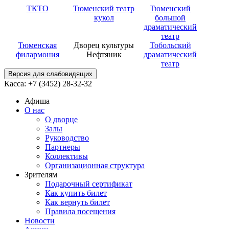
ТКТО
Тюменский театр
Тюменский
кукол
большой
драматический
театр
Тюменская
Дворец культуры
Тобольский
филармония
Нефтяник
драматический
театр
Версия для слабовидящих
Касса: +7 (3452)
28-32-32
Афиша
О нас
О дворце
Залы
Руководство
Партнеры
Коллективы
Организационная структура
Зрителям
Подарочный сертификат
Как купить билет
Как вернуть билет
Правила посещения
Новости