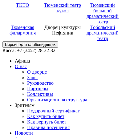
ТКТО
Тюменский театр
Тюменский
кукол
большой
драматический
театр
Тюменская
Дворец культуры
Тобольский
филармония
Нефтяник
драматический
театр
Версия для слабовидящих
Касса: +7 (3452)
28-32-32
Афиша
О нас
О дворце
Залы
Руководство
Партнеры
Коллективы
Организационная структура
Зрителям
Подарочный сертификат
Как купить билет
Как вернуть билет
Правила посещения
Новости