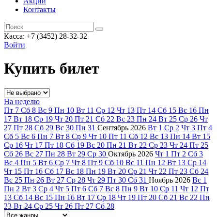
Акции
Контакты
Касса: +7 (3452)
28-32-32
Войти
Купить билет
На неделю
Пт
7
Сб
8
Вс
9
Пн
10
Вт
11
Ср
12
Чт
13
Пт
14
Сб
15
Вс
16
Пн
17
Вт
18
Ср
19
Чт
20
Пт
21
Сб
22
Вс
23
Пн
24
Вт
25
Ср
26
Чт
27
Пт
28
Сб
29
Вс
30
Пн
31
Сентябрь
2026
Вт
1
Ср
2
Чт
3
Пт
4
Сб
5
Вс
6
Пн
7
Вт
8
Ср
9
Чт
10
Пт
11
Сб
12
Вс
13
Пн
14
Вт
15
Ср
16
Чт
17
Пт
18
Сб
19
Вс
20
Пн
21
Вт
22
Ср
23
Чт
24
Пт
25
Сб
26
Вс
27
Пн
28
Вт
29
Ср
30
Октябрь
2026
Чт
1
Пт
2
Сб
3
Вс
4
Пн
5
Вт
6
Ср
7
Чт
8
Пт
9
Сб
10
Вс
11
Пн
12
Вт
13
Ср
14
Чт
15
Пт
16
Сб
17
Вс
18
Пн
19
Вт
20
Ср
21
Чт
22
Пт
23
Сб
24
Вс
25
Пн
26
Вт
27
Ср
28
Чт
29
Пт
30
Сб
31
Ноябрь
2026
Вс
1
Пн
2
Вт
3
Ср
4
Чт
5
Пт
6
Сб
7
Вс
8
Пн
9
Вт
10
Ср
11
Чт
12
Пт
13
Сб
14
Вс
15
Пн
16
Вт
17
Ср
18
Чт
19
Пт
20
Сб
21
Вс
22
Пн
23
Вт
24
Ср
25
Чт
26
Пт
27
Сб
28