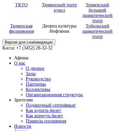
ТКТО
Тюменский театр
Тюменский
кукол
большой
драматический
театр
Тюменская
Дворец культуры
Тобольский
филармония
Нефтяник
драматический
театр
Версия для слабовидящих
Касса: +7 (3452)
28-32-32
Афиша
О нас
О дворце
Залы
Руководство
Партнеры
Коллективы
Организационная структура
Зрителям
Подарочный сертификат
Как купить билет
Как вернуть билет
Правила посещения
Новости