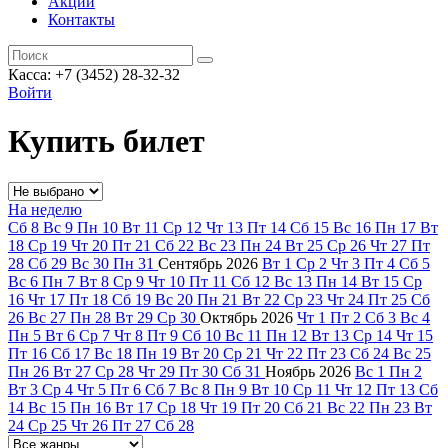
Акции
Контакты
Касса: +7 (3452)
28-32-32
Войти
Купить билет
На неделю
Сб
8
Вс
9
Пн
10
Вт
11
Ср
12
Чт
13
Пт
14
Сб
15
Вс
16
Пн
17
Вт
18
Ср
19
Чт
20
Пт
21
Сб
22
Вс
23
Пн
24
Вт
25
Ср
26
Чт
27
Пт
28
Сб
29
Вс
30
Пн
31
Сентябрь
2026
Вт
1
Ср
2
Чт
3
Пт
4
Сб
5
Вс
6
Пн
7
Вт
8
Ср
9
Чт
10
Пт
11
Сб
12
Вс
13
Пн
14
Вт
15
Ср
16
Чт
17
Пт
18
Сб
19
Вс
20
Пн
21
Вт
22
Ср
23
Чт
24
Пт
25
Сб
26
Вс
27
Пн
28
Вт
29
Ср
30
Октябрь
2026
Чт
1
Пт
2
Сб
3
Вс
4
Пн
5
Вт
6
Ср
7
Чт
8
Пт
9
Сб
10
Вс
11
Пн
12
Вт
13
Ср
14
Чт
15
Пт
16
Сб
17
Вс
18
Пн
19
Вт
20
Ср
21
Чт
22
Пт
23
Сб
24
Вс
25
Пн
26
Вт
27
Ср
28
Чт
29
Пт
30
Сб
31
Ноябрь
2026
Вс
1
Пн
2
Вт
3
Ср
4
Чт
5
Пт
6
Сб
7
Вс
8
Пн
9
Вт
10
Ср
11
Чт
12
Пт
13
Сб
14
Вс
15
Пн
16
Вт
17
Ср
18
Чт
19
Пт
20
Сб
21
Вс
22
Пн
23
Вт
24
Ср
25
Чт
26
Пт
27
Сб
28