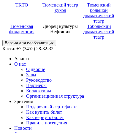
ТКТО
Тюменский театр
Тюменский
кукол
большой
драматический
театр
Тюменская
Дворец культуры
Тобольский
филармония
Нефтяник
драматический
театр
Версия для слабовидящих
Касса: +7 (3452)
28-32-32
Афиша
О нас
О дворце
Залы
Руководство
Партнеры
Коллективы
Организационная структура
Зрителям
Подарочный сертификат
Как купить билет
Как вернуть билет
Правила посещения
Новости