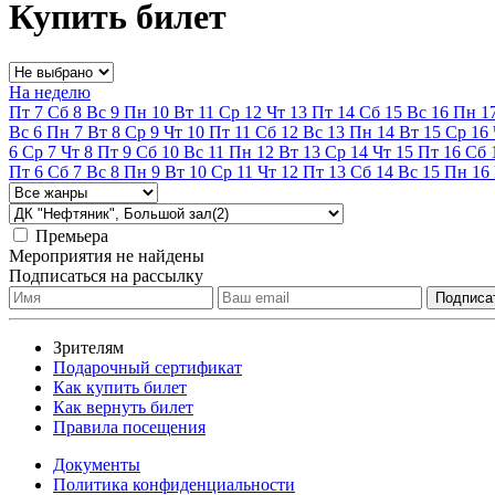
Купить билет
На неделю
Пт
7
Сб
8
Вс
9
Пн
10
Вт
11
Ср
12
Чт
13
Пт
14
Сб
15
Вс
16
Пн
1
Вс
6
Пн
7
Вт
8
Ср
9
Чт
10
Пт
11
Сб
12
Вс
13
Пн
14
Вт
15
Ср
16
6
Ср
7
Чт
8
Пт
9
Сб
10
Вс
11
Пн
12
Вт
13
Ср
14
Чт
15
Пт
16
Сб
Пт
6
Сб
7
Вс
8
Пн
9
Вт
10
Ср
11
Чт
12
Пт
13
Сб
14
Вс
15
Пн
16
Премьера
Мероприятия не найдены
Подписаться на рассылку
Зрителям
Подарочный сертификат
Как купить билет
Как вернуть билет
Правила посещения
Документы
Политика конфиденциальности