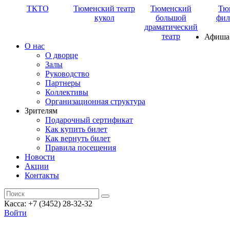
ТКТО
Тюменский театр
Тюменский
Тю
кукол
большой
фил
драматический
театр
Афиша
О нас
О дворце
Залы
Руководство
Партнеры
Коллективы
Организационная структура
Зрителям
Подарочный сертификат
Как купить билет
Как вернуть билет
Правила посещения
Новости
Акции
Контакты
Касса: +7 (3452)
28-32-32
Войти