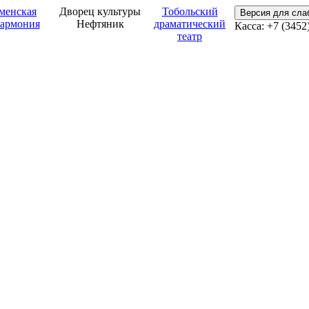
менская
Дворец культуры
Тобольский
Версия для сл
армония
Нефтяник
драматический
Касса: +7 (3452
театр