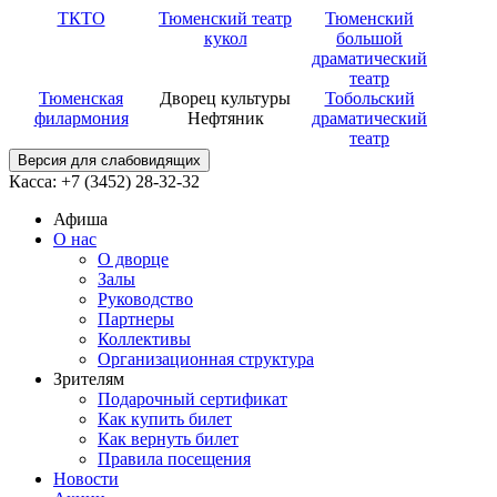
ТКТО
Тюменский театр
Тюменский
кукол
большой
драматический
театр
Тюменская
Дворец культуры
Тобольский
филармония
Нефтяник
драматический
театр
Версия для слабовидящих
Касса: +7 (3452)
28-32-32
Афиша
О нас
О дворце
Залы
Руководство
Партнеры
Коллективы
Организационная структура
Зрителям
Подарочный сертификат
Как купить билет
Как вернуть билет
Правила посещения
Новости