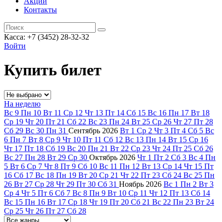
Акции
Контакты
Касса: +7 (3452)
28-32-32
Войти
Купить билет
На неделю
Вс
9
Пн
10
Вт
11
Ср
12
Чт
13
Пт
14
Сб
15
Вс
16
Пн
17
Вт
18
Ср
19
Чт
20
Пт
21
Сб
22
Вс
23
Пн
24
Вт
25
Ср
26
Чт
27
Пт
28
Сб
29
Вс
30
Пн
31
Сентябрь
2026
Вт
1
Ср
2
Чт
3
Пт
4
Сб
5
Вс
6
Пн
7
Вт
8
Ср
9
Чт
10
Пт
11
Сб
12
Вс
13
Пн
14
Вт
15
Ср
16
Чт
17
Пт
18
Сб
19
Вс
20
Пн
21
Вт
22
Ср
23
Чт
24
Пт
25
Сб
26
Вс
27
Пн
28
Вт
29
Ср
30
Октябрь
2026
Чт
1
Пт
2
Сб
3
Вс
4
Пн
5
Вт
6
Ср
7
Чт
8
Пт
9
Сб
10
Вс
11
Пн
12
Вт
13
Ср
14
Чт
15
Пт
16
Сб
17
Вс
18
Пн
19
Вт
20
Ср
21
Чт
22
Пт
23
Сб
24
Вс
25
Пн
26
Вт
27
Ср
28
Чт
29
Пт
30
Сб
31
Ноябрь
2026
Вс
1
Пн
2
Вт
3
Ср
4
Чт
5
Пт
6
Сб
7
Вс
8
Пн
9
Вт
10
Ср
11
Чт
12
Пт
13
Сб
14
Вс
15
Пн
16
Вт
17
Ср
18
Чт
19
Пт
20
Сб
21
Вс
22
Пн
23
Вт
24
Ср
25
Чт
26
Пт
27
Сб
28