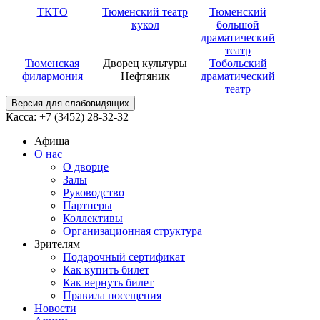
ТКТО
Тюменский театр
Тюменский
кукол
большой
драматический
театр
Тюменская
Дворец культуры
Тобольский
филармония
Нефтяник
драматический
театр
Версия для слабовидящих
Касса: +7 (3452)
28-32-32
Афиша
О нас
О дворце
Залы
Руководство
Партнеры
Коллективы
Организационная структура
Зрителям
Подарочный сертификат
Как купить билет
Как вернуть билет
Правила посещения
Новости