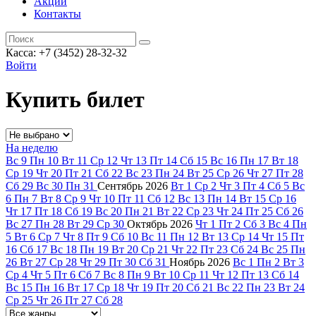
Акции
Контакты
Касса: +7 (3452)
28-32-32
Войти
Купить билет
На неделю
Вс
9
Пн
10
Вт
11
Ср
12
Чт
13
Пт
14
Сб
15
Вс
16
Пн
17
Вт
18
Ср
19
Чт
20
Пт
21
Сб
22
Вс
23
Пн
24
Вт
25
Ср
26
Чт
27
Пт
28
Сб
29
Вс
30
Пн
31
Сентябрь
2026
Вт
1
Ср
2
Чт
3
Пт
4
Сб
5
Вс
6
Пн
7
Вт
8
Ср
9
Чт
10
Пт
11
Сб
12
Вс
13
Пн
14
Вт
15
Ср
16
Чт
17
Пт
18
Сб
19
Вс
20
Пн
21
Вт
22
Ср
23
Чт
24
Пт
25
Сб
26
Вс
27
Пн
28
Вт
29
Ср
30
Октябрь
2026
Чт
1
Пт
2
Сб
3
Вс
4
Пн
5
Вт
6
Ср
7
Чт
8
Пт
9
Сб
10
Вс
11
Пн
12
Вт
13
Ср
14
Чт
15
Пт
16
Сб
17
Вс
18
Пн
19
Вт
20
Ср
21
Чт
22
Пт
23
Сб
24
Вс
25
Пн
26
Вт
27
Ср
28
Чт
29
Пт
30
Сб
31
Ноябрь
2026
Вс
1
Пн
2
Вт
3
Ср
4
Чт
5
Пт
6
Сб
7
Вс
8
Пн
9
Вт
10
Ср
11
Чт
12
Пт
13
Сб
14
Вс
15
Пн
16
Вт
17
Ср
18
Чт
19
Пт
20
Сб
21
Вс
22
Пн
23
Вт
24
Ср
25
Чт
26
Пт
27
Сб
28