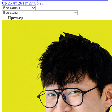
Ср
25
Чт
26
Пт
27
Сб
28
Премьера