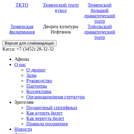
ТКТО
Тюменский театр
Тюменский
кукол
большой
драматический
театр
Тюменская
Дворец культуры
Тобольский
филармония
Нефтяник
драматический
театр
Версия для слабовидящих
Касса: +7 (3452)
28-32-32
Афиша
О нас
О дворце
Залы
Руководство
Партнеры
Коллективы
Организационная структура
Зрителям
Подарочный сертификат
Как купить билет
Как вернуть билет
Правила посещения
Новости