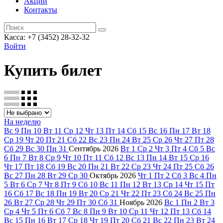
Акции
Контакты
Касса: +7 (3452)
28-32-32
Войти
Купить билет
На неделю
Вс
9
Пн
10
Вт
11
Ср
12
Чт
13
Пт
14
Сб
15
Вс
16
Пн
17
Вт
18
Ср
19
Чт
20
Пт
21
Сб
22
Вс
23
Пн
24
Вт
25
Ср
26
Чт
27
Пт
28
Сб
29
Вс
30
Пн
31
Сентябрь
2026
Вт
1
Ср
2
Чт
3
Пт
4
Сб
5
Вс
6
Пн
7
Вт
8
Ср
9
Чт
10
Пт
11
Сб
12
Вс
13
Пн
14
Вт
15
Ср
16
Чт
17
Пт
18
Сб
19
Вс
20
Пн
21
Вт
22
Ср
23
Чт
24
Пт
25
Сб
26
Вс
27
Пн
28
Вт
29
Ср
30
Октябрь
2026
Чт
1
Пт
2
Сб
3
Вс
4
Пн
5
Вт
6
Ср
7
Чт
8
Пт
9
Сб
10
Вс
11
Пн
12
Вт
13
Ср
14
Чт
15
Пт
16
Сб
17
Вс
18
Пн
19
Вт
20
Ср
21
Чт
22
Пт
23
Сб
24
Вс
25
Пн
26
Вт
27
Ср
28
Чт
29
Пт
30
Сб
31
Ноябрь
2026
Вс
1
Пн
2
Вт
3
Ср
4
Чт
5
Пт
6
Сб
7
Вс
8
Пн
9
Вт
10
Ср
11
Чт
12
Пт
13
Сб
14
Вс
15
Пн
16
Вт
17
Ср
18
Чт
19
Пт
20
Сб
21
Вс
22
Пн
23
Вт
24