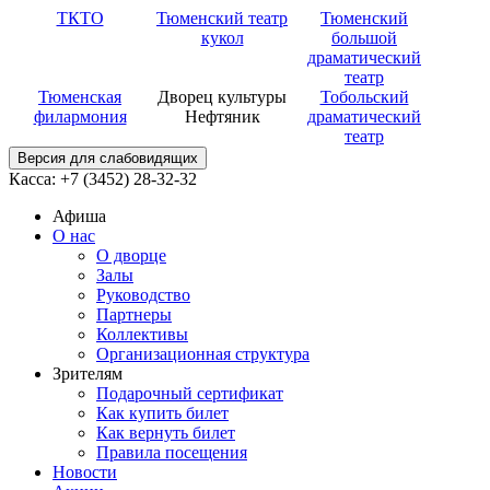
ТКТО
Тюменский театр
Тюменский
кукол
большой
драматический
театр
Тюменская
Дворец культуры
Тобольский
филармония
Нефтяник
драматический
театр
Версия для слабовидящих
Касса: +7 (3452)
28-32-32
Афиша
О нас
О дворце
Залы
Руководство
Партнеры
Коллективы
Организационная структура
Зрителям
Подарочный сертификат
Как купить билет
Как вернуть билет
Правила посещения
Новости