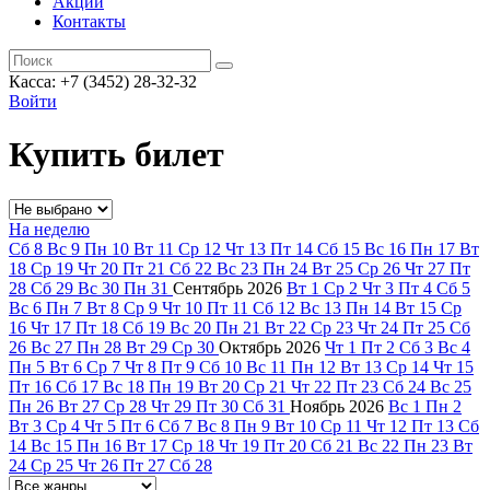
Акции
Контакты
Касса: +7 (3452)
28-32-32
Войти
Купить билет
На неделю
Сб
8
Вс
9
Пн
10
Вт
11
Ср
12
Чт
13
Пт
14
Сб
15
Вс
16
Пн
17
Вт
18
Ср
19
Чт
20
Пт
21
Сб
22
Вс
23
Пн
24
Вт
25
Ср
26
Чт
27
Пт
28
Сб
29
Вс
30
Пн
31
Сентябрь
2026
Вт
1
Ср
2
Чт
3
Пт
4
Сб
5
Вс
6
Пн
7
Вт
8
Ср
9
Чт
10
Пт
11
Сб
12
Вс
13
Пн
14
Вт
15
Ср
16
Чт
17
Пт
18
Сб
19
Вс
20
Пн
21
Вт
22
Ср
23
Чт
24
Пт
25
Сб
26
Вс
27
Пн
28
Вт
29
Ср
30
Октябрь
2026
Чт
1
Пт
2
Сб
3
Вс
4
Пн
5
Вт
6
Ср
7
Чт
8
Пт
9
Сб
10
Вс
11
Пн
12
Вт
13
Ср
14
Чт
15
Пт
16
Сб
17
Вс
18
Пн
19
Вт
20
Ср
21
Чт
22
Пт
23
Сб
24
Вс
25
Пн
26
Вт
27
Ср
28
Чт
29
Пт
30
Сб
31
Ноябрь
2026
Вс
1
Пн
2
Вт
3
Ср
4
Чт
5
Пт
6
Сб
7
Вс
8
Пн
9
Вт
10
Ср
11
Чт
12
Пт
13
Сб
14
Вс
15
Пн
16
Вт
17
Ср
18
Чт
19
Пт
20
Сб
21
Вс
22
Пн
23
Вт
24
Ср
25
Чт
26
Пт
27
Сб
28