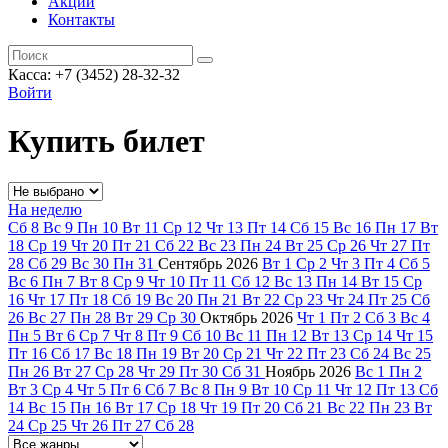
Акции
Контакты
Касса: +7 (3452)
28-32-32
Войти
Купить билет
На неделю
Сб
8
Вс
9
Пн
10
Вт
11
Ср
12
Чт
13
Пт
14
Сб
15
Вс
16
Пн
17
Вт
18
Ср
19
Чт
20
Пт
21
Сб
22
Вс
23
Пн
24
Вт
25
Ср
26
Чт
27
Пт
28
Сб
29
Вс
30
Пн
31
Сентябрь
2026
Вт
1
Ср
2
Чт
3
Пт
4
Сб
5
Вс
6
Пн
7
Вт
8
Ср
9
Чт
10
Пт
11
Сб
12
Вс
13
Пн
14
Вт
15
Ср
16
Чт
17
Пт
18
Сб
19
Вс
20
Пн
21
Вт
22
Ср
23
Чт
24
Пт
25
Сб
26
Вс
27
Пн
28
Вт
29
Ср
30
Октябрь
2026
Чт
1
Пт
2
Сб
3
Вс
4
Пн
5
Вт
6
Ср
7
Чт
8
Пт
9
Сб
10
Вс
11
Пн
12
Вт
13
Ср
14
Чт
15
Пт
16
Сб
17
Вс
18
Пн
19
Вт
20
Ср
21
Чт
22
Пт
23
Сб
24
Вс
25
Пн
26
Вт
27
Ср
28
Чт
29
Пт
30
Сб
31
Ноябрь
2026
Вс
1
Пн
2
Вт
3
Ср
4
Чт
5
Пт
6
Сб
7
Вс
8
Пн
9
Вт
10
Ср
11
Чт
12
Пт
13
Сб
14
Вс
15
Пн
16
Вт
17
Ср
18
Чт
19
Пт
20
Сб
21
Вс
22
Пн
23
Вт
24
Ср
25
Чт
26
Пт
27
Сб
28