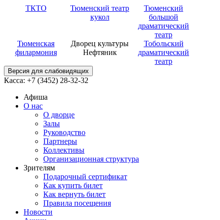
ТКТО
Тюменский театр
Тюменский
кукол
большой
драматический
театр
Тюменская
Дворец культуры
Тобольский
филармония
Нефтяник
драматический
театр
Версия для слабовидящих
Касса: +7 (3452)
28-32-32
Афиша
О нас
О дворце
Залы
Руководство
Партнеры
Коллективы
Организационная структура
Зрителям
Подарочный сертификат
Как купить билет
Как вернуть билет
Правила посещения
Новости