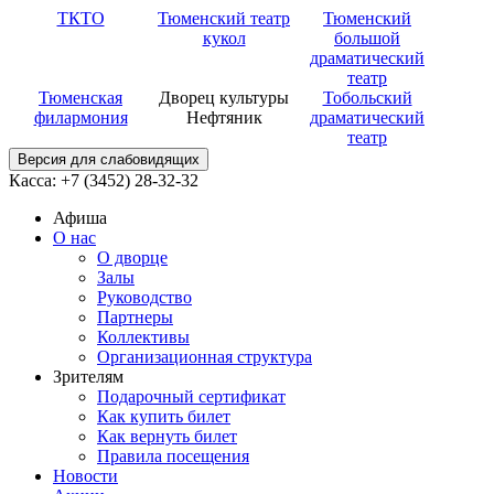
ТКТО
Тюменский театр
Тюменский
кукол
большой
драматический
театр
Тюменская
Дворец культуры
Тобольский
филармония
Нефтяник
драматический
театр
Версия для слабовидящих
Касса: +7 (3452)
28-32-32
Афиша
О нас
О дворце
Залы
Руководство
Партнеры
Коллективы
Организационная структура
Зрителям
Подарочный сертификат
Как купить билет
Как вернуть билет
Правила посещения
Новости