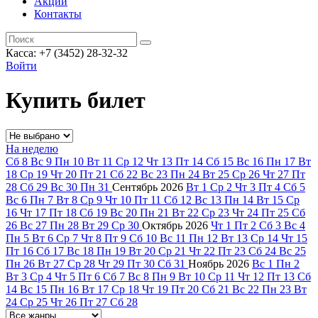
Акции
Контакты
Касса: +7 (3452)
28-32-32
Войти
Купить билет
На неделю
Сб
8
Вс
9
Пн
10
Вт
11
Ср
12
Чт
13
Пт
14
Сб
15
Вс
16
Пн
17
Вт
18
Ср
19
Чт
20
Пт
21
Сб
22
Вс
23
Пн
24
Вт
25
Ср
26
Чт
27
Пт
28
Сб
29
Вс
30
Пн
31
Сентябрь
2026
Вт
1
Ср
2
Чт
3
Пт
4
Сб
5
Вс
6
Пн
7
Вт
8
Ср
9
Чт
10
Пт
11
Сб
12
Вс
13
Пн
14
Вт
15
Ср
16
Чт
17
Пт
18
Сб
19
Вс
20
Пн
21
Вт
22
Ср
23
Чт
24
Пт
25
Сб
26
Вс
27
Пн
28
Вт
29
Ср
30
Октябрь
2026
Чт
1
Пт
2
Сб
3
Вс
4
Пн
5
Вт
6
Ср
7
Чт
8
Пт
9
Сб
10
Вс
11
Пн
12
Вт
13
Ср
14
Чт
15
Пт
16
Сб
17
Вс
18
Пн
19
Вт
20
Ср
21
Чт
22
Пт
23
Сб
24
Вс
25
Пн
26
Вт
27
Ср
28
Чт
29
Пт
30
Сб
31
Ноябрь
2026
Вс
1
Пн
2
Вт
3
Ср
4
Чт
5
Пт
6
Сб
7
Вс
8
Пн
9
Вт
10
Ср
11
Чт
12
Пт
13
Сб
14
Вс
15
Пн
16
Вт
17
Ср
18
Чт
19
Пт
20
Сб
21
Вс
22
Пн
23
Вт
24
Ср
25
Чт
26
Пт
27
Сб
28