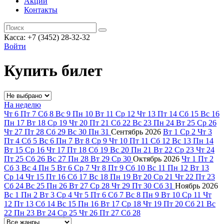
Акции
Контакты
Касса: +7 (3452)
28-32-32
Войти
Купить билет
На неделю
Чт
6
Пт
7
Сб
8
Вс
9
Пн
10
Вт
11
Ср
12
Чт
13
Пт
14
Сб
15
Вс
16
Пн
17
Вт
18
Ср
19
Чт
20
Пт
21
Сб
22
Вс
23
Пн
24
Вт
25
Ср
26
Чт
27
Пт
28
Сб
29
Вс
30
Пн
31
Сентябрь
2026
Вт
1
Ср
2
Чт
3
Пт
4
Сб
5
Вс
6
Пн
7
Вт
8
Ср
9
Чт
10
Пт
11
Сб
12
Вс
13
Пн
14
Вт
15
Ср
16
Чт
17
Пт
18
Сб
19
Вс
20
Пн
21
Вт
22
Ср
23
Чт
24
Пт
25
Сб
26
Вс
27
Пн
28
Вт
29
Ср
30
Октябрь
2026
Чт
1
Пт
2
Сб
3
Вс
4
Пн
5
Вт
6
Ср
7
Чт
8
Пт
9
Сб
10
Вс
11
Пн
12
Вт
13
Ср
14
Чт
15
Пт
16
Сб
17
Вс
18
Пн
19
Вт
20
Ср
21
Чт
22
Пт
23
Сб
24
Вс
25
Пн
26
Вт
27
Ср
28
Чт
29
Пт
30
Сб
31
Ноябрь
2026
Вс
1
Пн
2
Вт
3
Ср
4
Чт
5
Пт
6
Сб
7
Вс
8
Пн
9
Вт
10
Ср
11
Чт
12
Пт
13
Сб
14
Вс
15
Пн
16
Вт
17
Ср
18
Чт
19
Пт
20
Сб
21
Вс
22
Пн
23
Вт
24
Ср
25
Чт
26
Пт
27
Сб
28