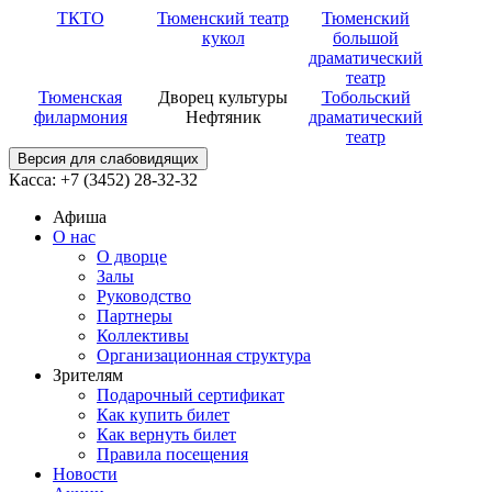
ТКТО
Тюменский театр
Тюменский
кукол
большой
драматический
театр
Тюменская
Дворец культуры
Тобольский
филармония
Нефтяник
драматический
театр
Версия для слабовидящих
Касса: +7 (3452)
28-32-32
Афиша
О нас
О дворце
Залы
Руководство
Партнеры
Коллективы
Организационная структура
Зрителям
Подарочный сертификат
Как купить билет
Как вернуть билет
Правила посещения
Новости