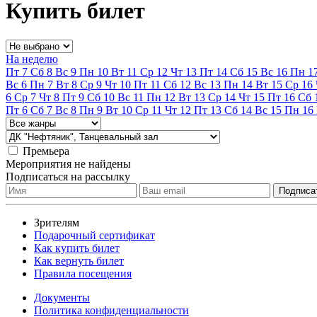
Купить билет
На неделю
Пт
7
Сб
8
Вс
9
Пн
10
Вт
11
Ср
12
Чт
13
Пт
14
Сб
15
Вс
16
Пн
1
Вс
6
Пн
7
Вт
8
Ср
9
Чт
10
Пт
11
Сб
12
Вс
13
Пн
14
Вт
15
Ср
16
6
Ср
7
Чт
8
Пт
9
Сб
10
Вс
11
Пн
12
Вт
13
Ср
14
Чт
15
Пт
16
Сб
Пт
6
Сб
7
Вс
8
Пн
9
Вт
10
Ср
11
Чт
12
Пт
13
Сб
14
Вс
15
Пн
16
Премьера
Мероприятия не найдены
Подписаться на рассылку
Зрителям
Подарочный сертификат
Как купить билет
Как вернуть билет
Правила посещения
Документы
Политика конфиденциальности