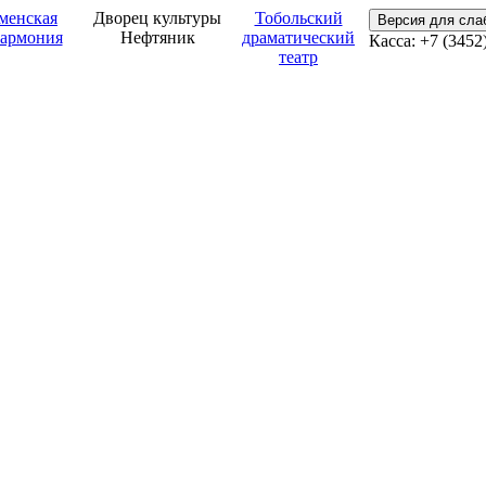
менская
Дворец культуры
Тобольский
Версия для сл
армония
Нефтяник
драматический
Касса: +7 (3452
театр