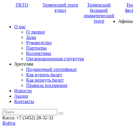
ТКТО
Тюменский театр
Тюменский
Тю
кукол
большой
фил
драматический
театр
Афиша
О нас
О дворце
Залы
Руководство
Партнеры
Коллективы
Организационная структура
Зрителям
Подарочный сертификат
Как купить билет
Как вернуть билет
Правила посещения
Новости
Акции
Контакты
Касса: +7 (3452)
28-32-32
Войти