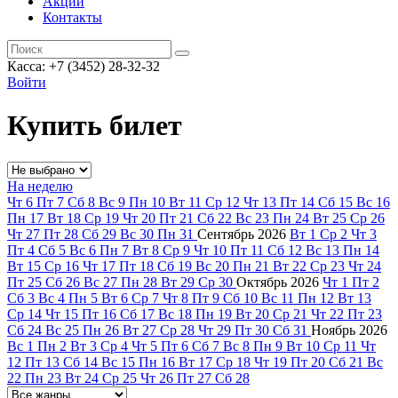
Акции
Контакты
Касса: +7 (3452)
28-32-32
Войти
Купить билет
На неделю
Чт
6
Пт
7
Сб
8
Вс
9
Пн
10
Вт
11
Ср
12
Чт
13
Пт
14
Сб
15
Вс
16
Пн
17
Вт
18
Ср
19
Чт
20
Пт
21
Сб
22
Вс
23
Пн
24
Вт
25
Ср
26
Чт
27
Пт
28
Сб
29
Вс
30
Пн
31
Сентябрь
2026
Вт
1
Ср
2
Чт
3
Пт
4
Сб
5
Вс
6
Пн
7
Вт
8
Ср
9
Чт
10
Пт
11
Сб
12
Вс
13
Пн
14
Вт
15
Ср
16
Чт
17
Пт
18
Сб
19
Вс
20
Пн
21
Вт
22
Ср
23
Чт
24
Пт
25
Сб
26
Вс
27
Пн
28
Вт
29
Ср
30
Октябрь
2026
Чт
1
Пт
2
Сб
3
Вс
4
Пн
5
Вт
6
Ср
7
Чт
8
Пт
9
Сб
10
Вс
11
Пн
12
Вт
13
Ср
14
Чт
15
Пт
16
Сб
17
Вс
18
Пн
19
Вт
20
Ср
21
Чт
22
Пт
23
Сб
24
Вс
25
Пн
26
Вт
27
Ср
28
Чт
29
Пт
30
Сб
31
Ноябрь
2026
Вс
1
Пн
2
Вт
3
Ср
4
Чт
5
Пт
6
Сб
7
Вс
8
Пн
9
Вт
10
Ср
11
Чт
12
Пт
13
Сб
14
Вс
15
Пн
16
Вт
17
Ср
18
Чт
19
Пт
20
Сб
21
Вс
22
Пн
23
Вт
24
Ср
25
Чт
26
Пт
27
Сб
28