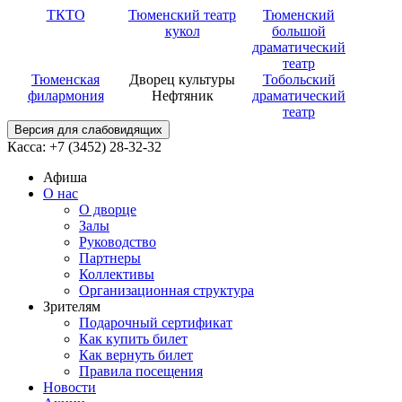
ТКТО
Тюменский театр
Тюменский
кукол
большой
драматический
театр
Тюменская
Дворец культуры
Тобольский
филармония
Нефтяник
драматический
театр
Версия для слабовидящих
Касса: +7 (3452)
28-32-32
Афиша
О нас
О дворце
Залы
Руководство
Партнеры
Коллективы
Организационная структура
Зрителям
Подарочный сертификат
Как купить билет
Как вернуть билет
Правила посещения
Новости