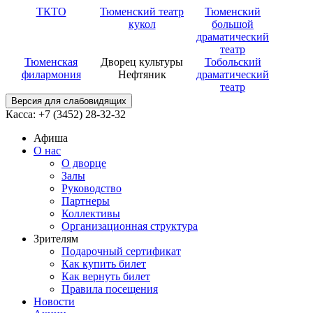
ТКТО
Тюменский театр
Тюменский
кукол
большой
драматический
театр
Тюменская
Дворец культуры
Тобольский
филармония
Нефтяник
драматический
театр
Версия для слабовидящих
Касса: +7 (3452)
28-32-32
Афиша
О нас
О дворце
Залы
Руководство
Партнеры
Коллективы
Организационная структура
Зрителям
Подарочный сертификат
Как купить билет
Как вернуть билет
Правила посещения
Новости