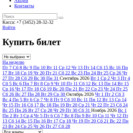
Акции
Контакты
Касса: +7 (3452)
28-32-32
Войти
Купить билет
На неделю
Пт
7
Сб
8
Вс
9
Пн
10
Вт
11
Ср
12
Чт
13
Пт
14
Сб
15
Вс
16
Пн
17
Вт
18
Ср
19
Чт
20
Пт
21
Сб
22
Вс
23
Пн
24
Вт
25
Ср
26
Чт
27
Пт
28
Сб
29
Вс
30
Пн
31
Сентябрь
2026
Вт
1
Ср
2
Чт
3
Пт
4
Сб
5
Вс
6
Пн
7
Вт
8
Ср
9
Чт
10
Пт
11
Сб
12
Вс
13
Пн
14
Вт
15
Ср
16
Чт
17
Пт
18
Сб
19
Вс
20
Пн
21
Вт
22
Ср
23
Чт
24
Пт
25
Сб
26
Вс
27
Пн
28
Вт
29
Ср
30
Октябрь
2026
Чт
1
Пт
2
Сб
3
Вс
4
Пн
5
Вт
6
Ср
7
Чт
8
Пт
9
Сб
10
Вс
11
Пн
12
Вт
13
Ср
14
Чт
15
Пт
16
Сб
17
Вс
18
Пн
19
Вт
20
Ср
21
Чт
22
Пт
23
Сб
24
Вс
25
Пн
26
Вт
27
Ср
28
Чт
29
Пт
30
Сб
31
Ноябрь
2026
Вс
1
Пн
2
Вт
3
Ср
4
Чт
5
Пт
6
Сб
7
Вс
8
Пн
9
Вт
10
Ср
11
Чт
12
Пт
13
Сб
14
Вс
15
Пн
16
Вт
17
Ср
18
Чт
19
Пт
20
Сб
21
Вс
22
Пн
23
Вт
24
Ср
25
Чт
26
Пт
27
Сб
28