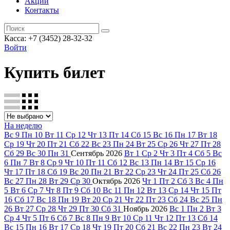
Акции
Контакты
Касса: +7 (3452)
28-32-32
Войти
Купить билет
На неделю
Вс
9
Пн
10
Вт
11
Ср
12
Чт
13
Пт
14
Сб
15
Вс
16
Пн
17
Вт
18
Ср
19
Чт
20
Пт
21
Сб
22
Вс
23
Пн
24
Вт
25
Ср
26
Чт
27
Пт
28
Сб
29
Вс
30
Пн
31
Сентябрь
2026
Вт
1
Ср
2
Чт
3
Пт
4
Сб
5
Вс
6
Пн
7
Вт
8
Ср
9
Чт
10
Пт
11
Сб
12
Вс
13
Пн
14
Вт
15
Ср
16
Чт
17
Пт
18
Сб
19
Вс
20
Пн
21
Вт
22
Ср
23
Чт
24
Пт
25
Сб
26
Вс
27
Пн
28
Вт
29
Ср
30
Октябрь
2026
Чт
1
Пт
2
Сб
3
Вс
4
Пн
5
Вт
6
Ср
7
Чт
8
Пт
9
Сб
10
Вс
11
Пн
12
Вт
13
Ср
14
Чт
15
Пт
16
Сб
17
Вс
18
Пн
19
Вт
20
Ср
21
Чт
22
Пт
23
Сб
24
Вс
25
Пн
26
Вт
27
Ср
28
Чт
29
Пт
30
Сб
31
Ноябрь
2026
Вс
1
Пн
2
Вт
3
Ср
4
Чт
5
Пт
6
Сб
7
Вс
8
Пн
9
Вт
10
Ср
11
Чт
12
Пт
13
Сб
14
Вс
15
Пн
16
Вт
17
Ср
18
Чт
19
Пт
20
Сб
21
Вс
22
Пн
23
Вт
24