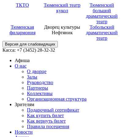
ТКТО
Тюменский театр
Тюменский
кукол
большой
драматический
театр
Тюменская
Дворец культуры
Тобольский
филармония
Нефтяник
драматический
театр
Версия для слабовидящих
Касса: +7 (3452)
28-32-32
Афиша
О нас
О дворце
Залы
Руководство
Партнеры
Коллективы
Организационная структура
Зрителям
Подарочный сертификат
Как купить билет
Как вернуть билет
Правила посещения
Новости