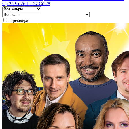
Ср
25
Чт
26
Пт
27
Сб
28
Премьера