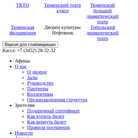
ТКТО
Тюменский театр
Тюменский
кукол
большой
драматический
театр
Тюменская
Дворец культуры
Тобольский
филармония
Нефтяник
драматический
театр
Версия для слабовидящих
Касса: +7 (3452)
28-32-32
Афиша
О нас
О дворце
Залы
Руководство
Партнеры
Коллективы
Организационная структура
Зрителям
Подарочный сертификат
Как купить билет
Как вернуть билет
Правила посещения
Новости