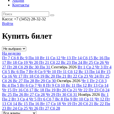
Акции
Контакты
Касса: +7 (3452)
28-32-32
Войти
Купить билет
На неделю
Пт
7
Сб
8
Вс
9
Пн
10
Вт
11
Ср
12
Чт
13
Пт
14
Сб
15
Вс
16
Пн
17
Вт
18
Ср
19
Чт
20
Пт
21
Сб
22
Вс
23
Пн
24
Вт
25
Ср
26
Чт
27
Пт
28
Сб
29
Вс
30
Пн
31
Сентябрь
2026
Вт
1
Ср
2
Чт
3
Пт
4
Сб
5
Вс
6
Пн
7
Вт
8
Ср
9
Чт
10
Пт
11
Сб
12
Вс
13
Пн
14
Вт
15
Ср
16
Чт
17
Пт
18
Сб
19
Вс
20
Пн
21
Вт
22
Ср
23
Чт
24
Пт
25
Сб
26
Вс
27
Пн
28
Вт
29
Ср
30
Октябрь
2026
Чт
1
Пт
2
Сб
3
Вс
4
Пн
5
Вт
6
Ср
7
Чт
8
Пт
9
Сб
10
Вс
11
Пн
12
Вт
13
Ср
14
Чт
15
Пт
16
Сб
17
Вс
18
Пн
19
Вт
20
Ср
21
Чт
22
Пт
23
Сб
24
Вс
25
Пн
26
Вт
27
Ср
28
Чт
29
Пт
30
Сб
31
Ноябрь
2026
Вс
1
Пн
2
Вт
3
Ср
4
Чт
5
Пт
6
Сб
7
Вс
8
Пн
9
Вт
10
Ср
11
Чт
12
Пт
13
Сб
14
Вс
15
Пн
16
Вт
17
Ср
18
Чт
19
Пт
20
Сб
21
Вс
22
Пн
23
Вт
24
Ср
25
Чт
26
Пт
27
Сб
28